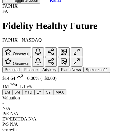
Kanał
Toggle Sidebar
FAPHX
FA
Fidelity Healthy Future
FAPHX · NASDAQ
Obserwuj
Obserwuj
Przegląd
Finanse
Artykuły
Flash News
Społeczność
$14.64
+0.00%
(+$0.00)
1M
-1.15%
1M
6M
YTD
1Y
5Y
MAX
Valuation
-
N/A
P/E
N/A
EV/EBITDA
N/A
P/S
N/A
Growth