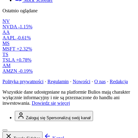
Stock Screener
Ostatnio oglądane
NV
NVDA
-1.15%
AA
AAPL
-0.61%
MS
MSFT
+2.32%
TS
TSLA
+0.78%
AM
AMZN
-0.19%
Polityka prywatności
·
Regulamin
·
Nowości
·
O nas
·
Redakcja
Wszystkie dane udostępniane na platformie Bulios mają charakter
wyłącznie informacyjny i nie są przeznaczone do handlu ani
inwestowania.
Dowiedz się więcej
Zaloguj się
Spersonalizuj swój kanał