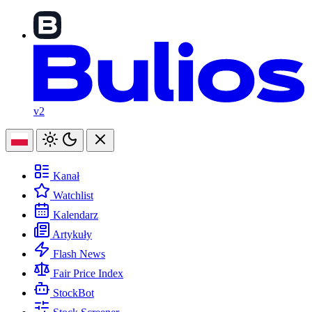
v2
Kanał
Watchlist
Kalendarz
Artykuły
Flash News
Fair Price Index
StockBot