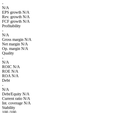
-
N/A
EPS growth
N/A
Rev. growth
N/A
FCF growth
N/A
Profitability
-
N/A
Gross margin
N/A
Net margin
N/A
Op. margin
N/A
Quality
-
N/A
ROIC
N/A
ROE
N/A
ROA
N/A
Debt
-
N/A
Debt/Equity
N/A
Current ratio
N/A
Int. coverage
N/A
Stability
100
/100