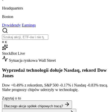
Headquarters
Boston
Dywidendy
Earnings
⌘
K
StockBot
Live
Sytuacja rynkowa
Wall Street
Wyprzedaż technologii dołuje Nasdaq, rekord Dow
Jones
Dow
+0.49%
z rekordem, S&P 500
-0.17%
i Nasdaq
-0.83%
tracą.
Słabe prognozy chipów uderzyły w technologię.
Zapytaj o to
Dlaczego akcje spółek chipowych tracą?