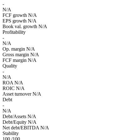
-
N/A
FCF growth
N/A
EPS growth
N/A
Book val. growth
N/A
Profitability
-
N/A
Op. margin
N/A
Gross margin
N/A
FCF margin
N/A
Quality
-
N/A
ROA
N/A
ROIC
N/A
Asset turnover
N/A
Debt
-
N/A
Debt/Assets
N/A
Debt/Equity
N/A
Net debt/EBITDA
N/A
Stability
100
/100