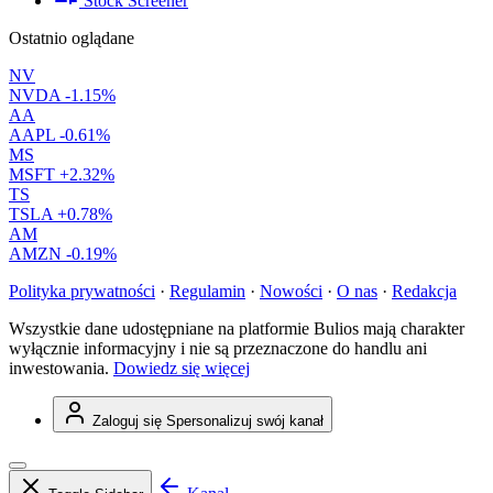
Stock Screener
Ostatnio oglądane
NV
NVDA
-1.15%
AA
AAPL
-0.61%
MS
MSFT
+2.32%
TS
TSLA
+0.78%
AM
AMZN
-0.19%
Polityka prywatności
·
Regulamin
·
Nowości
·
O nas
·
Redakcja
Wszystkie dane udostępniane na platformie Bulios mają charakter
wyłącznie informacyjny i nie są przeznaczone do handlu ani
inwestowania.
Dowiedz się więcej
Zaloguj się
Spersonalizuj swój kanał