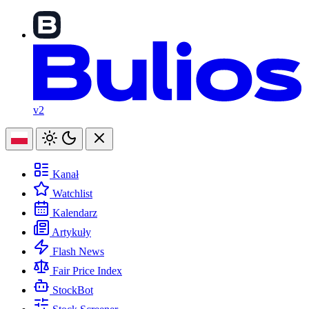
v2
Kanał
Watchlist
Kalendarz
Artykuły
Flash News
Fair Price Index
StockBot