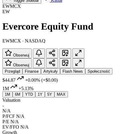
Kanał
Toggle Sidebar
EWMCX
EW
Evercore Equity Fund
EWMCX · NASDAQ
Obserwuj
Obserwuj
Przegląd
Finanse
Artykuły
Flash News
Społeczność
$44.87
+0.00%
(+$0.00)
1M
+5.13%
1M
6M
YTD
1Y
5Y
MAX
Valuation
-
N/A
P/FCF
N/A
P/E
N/A
EV/FFO
N/A
Growth