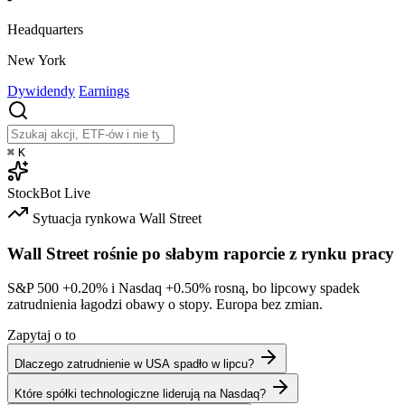
Headquarters
New York
Dywidendy
Earnings
⌘
K
StockBot
Live
Sytuacja rynkowa
Wall Street
Wall Street rośnie po słabym raporcie z rynku pracy
S&P 500
+0.20%
i Nasdaq
+0.50%
rosną, bo lipcowy spadek
zatrudnienia łagodzi obawy o stopy. Europa bez zmian.
Zapytaj o to
Dlaczego zatrudnienie w USA spadło w lipcu?
Które spółki technologiczne liderują na Nasdaq?