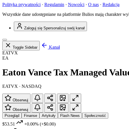
Polityka prywatności
·
Regulamin
·
Nowości
·
O nas
·
Redakcja
Wszystkie dane udostępniane na platformie Bulios mają charakter wy
Zaloguj się
Spersonalizuj swój kanał
Kanał
Toggle Sidebar
EATVX
EA
Eaton Vance Tax Managed Valu
EATVX · NASDAQ
Obserwuj
Obserwuj
Przegląd
Finanse
Artykuły
Flash News
Społeczność
$53.51
+0.00%
(+$0.00)