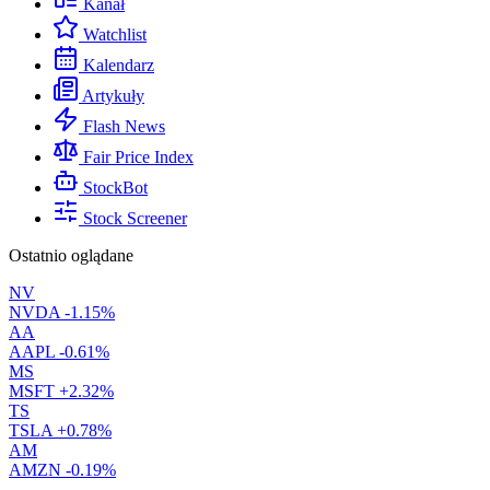
Kanał
Watchlist
Kalendarz
Artykuły
Flash News
Fair Price Index
StockBot
Stock Screener
Ostatnio oglądane
NV
NVDA
-1.15%
AA
AAPL
-0.61%
MS
MSFT
+2.32%
TS
TSLA
+0.78%
AM
AMZN
-0.19%