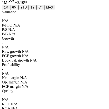
1M
+3.19%
1M
6M
YTD
1Y
5Y
MAX
Valuation
-
N/A
P/FFO
N/A
P/S
N/A
P/B
N/A
Growth
-
N/A
Rev. growth
N/A
FCF growth
N/A
Book val. growth
N/A
Profitability
-
N/A
Net margin
N/A
Op. margin
N/A
FCF margin
N/A
Quality
-
N/A
ROE
N/A
ROA
N/A