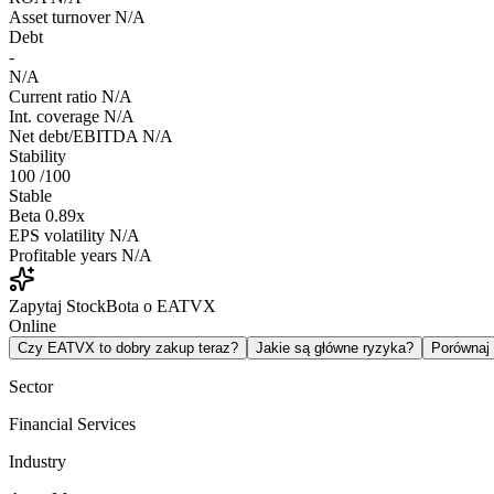
Asset turnover
N/A
Debt
-
N/A
Current ratio
N/A
Int. coverage
N/A
Net debt/EBITDA
N/A
Stability
100
/100
Stable
Beta
0.89x
EPS volatility
N/A
Profitable years
N/A
Zapytaj StockBota o EATVX
Online
Czy EATVX to dobry zakup teraz?
Jakie są główne ryzyka?
Porówna
Sector
Financial Services
Industry