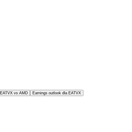
j EATVX vs AMD
Earnings outlook dla EATVX