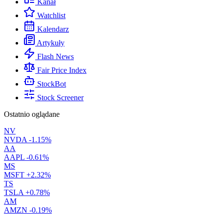
Kanał
Watchlist
Kalendarz
Artykuły
Flash News
Fair Price Index
StockBot
Stock Screener
Ostatnio oglądane
NV
NVDA
-1.15%
AA
AAPL
-0.61%
MS
MSFT
+2.32%
TS
TSLA
+0.78%
AM
AMZN
-0.19%