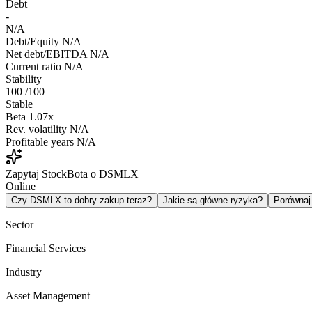
Debt
-
N/A
Debt/Equity
N/A
Net debt/EBITDA
N/A
Current ratio
N/A
Stability
100
/100
Stable
Beta
1.07x
Rev. volatility
N/A
Profitable years
N/A
Zapytaj StockBota o DSMLX
Online
Czy DSMLX to dobry zakup teraz?
Jakie są główne ryzyka?
Porówna
Sector
Financial Services
Industry
Asset Management