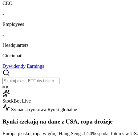
CEO
-
Employees
-
Headquarters
Cincinnati
Dywidendy
Earnings
⌘
K
StockBot
Live
Sytuacja rynkowa
Rynki globalne
Rynki czekają na dane z USA, ropa drożeje
Europa płasko, ropa w górę. Hang Seng
-1.50%
spada, futures w USA