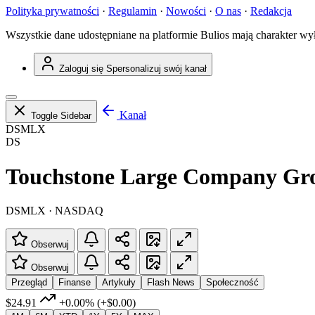
Polityka prywatności
·
Regulamin
·
Nowości
·
O nas
·
Redakcja
Wszystkie dane udostępniane na platformie Bulios mają charakter wy
Zaloguj się
Spersonalizuj swój kanał
Kanał
Toggle Sidebar
DSMLX
DS
Touchstone Large Company Grow
DSMLX · NASDAQ
Obserwuj
Obserwuj
Przegląd
Finanse
Artykuły
Flash News
Społeczność
$24.91
+0.00%
(+$0.00)