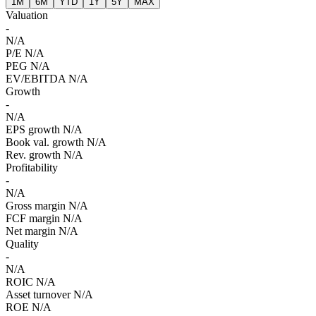
1M
6M
YTD
1Y
5Y
MAX
Valuation
-
N/A
P/E
N/A
PEG
N/A
EV/EBITDA
N/A
Growth
-
N/A
EPS growth
N/A
Book val. growth
N/A
Rev. growth
N/A
Profitability
-
N/A
Gross margin
N/A
FCF margin
N/A
Net margin
N/A
Quality
-
N/A
ROIC
N/A
Asset turnover
N/A
ROE
N/A