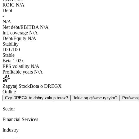
ROIC
N/A
Debt
-
N/A
Net debt/EBITDA
N/A
Int. coverage
N/A
Debt/Equity
N/A
Stability
100
/100
Stable
Beta
1.02x
EPS volatility
N/A
Profitable years
N/A
Zapytaj StockBota o DREGX
Online
Czy DREGX to dobry zakup teraz?
Jakie są główne ryzyka?
Porówna
Sector
Financial Services
Industry