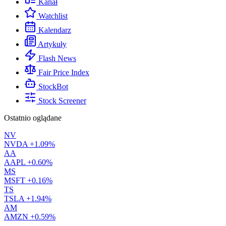
Kanał
Watchlist
Kalendarz
Artykuły
Flash News
Fair Price Index
StockBot
Stock Screener
Ostatnio oglądane
NV
NVDA
+1.09%
AA
AAPL
+0.60%
MS
MSFT
+0.16%
TS
TSLA
+1.94%
AM
AMZN
+0.59%