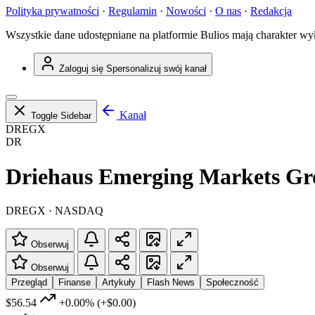
Polityka prywatności
·
Regulamin
·
Nowości
·
O nas
·
Redakcja
Wszystkie dane udostępniane na platformie Bulios mają charakter wy
Zaloguj się
Spersonalizuj swój kanał
Kanał
Toggle Sidebar
DREGX
DR
Driehaus Emerging Markets G
DREGX · NASDAQ
Obserwuj
Obserwuj
Przegląd
Finanse
Artykuły
Flash News
Społeczność
$56.54
+0.00%
(+$0.00)