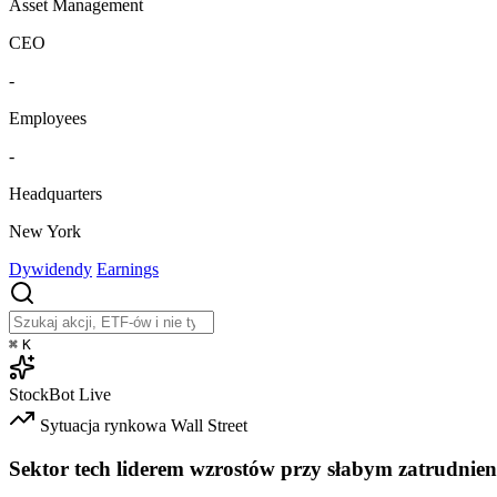
Asset Management
CEO
-
Employees
-
Headquarters
New York
Dywidendy
Earnings
⌘
K
StockBot
Live
Sytuacja rynkowa
Wall Street
Sektor tech liderem wzrostów przy słabym zatrudnien