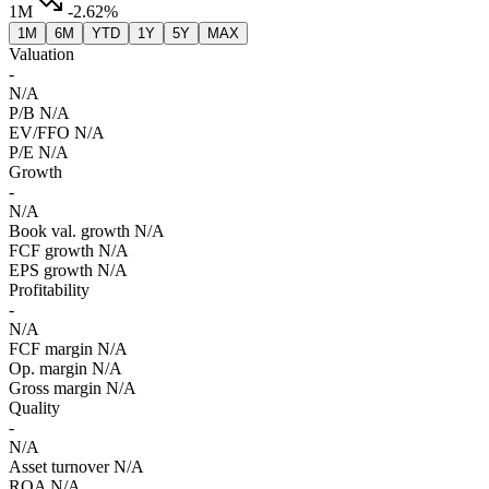
1M
-2.62%
1M
6M
YTD
1Y
5Y
MAX
Valuation
-
N/A
P/B
N/A
EV/FFO
N/A
P/E
N/A
Growth
-
N/A
Book val. growth
N/A
FCF growth
N/A
EPS growth
N/A
Profitability
-
N/A
FCF margin
N/A
Op. margin
N/A
Gross margin
N/A
Quality
-
N/A
Asset turnover
N/A
ROA
N/A