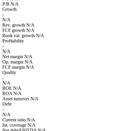
P/B
N/A
Growth
-
N/A
Rev. growth
N/A
FCF growth
N/A
Book val. growth
N/A
Profitability
-
N/A
Net margin
N/A
Op. margin
N/A
FCF margin
N/A
Quality
-
N/A
ROE
N/A
ROA
N/A
Asset turnover
N/A
Debt
-
N/A
Current ratio
N/A
Int. coverage
N/A
Net debt/EBITDA
N/A