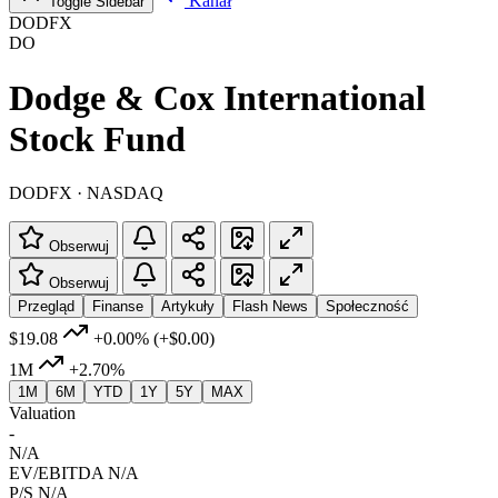
Kanał
Toggle Sidebar
DODFX
DO
Dodge & Cox International
Stock Fund
DODFX · NASDAQ
Obserwuj
Obserwuj
Przegląd
Finanse
Artykuły
Flash News
Społeczność
$19.08
+0.00%
(+$0.00)
1M
+2.70%
1M
6M
YTD
1Y
5Y
MAX
Valuation
-
N/A
EV/EBITDA
N/A
P/S
N/A