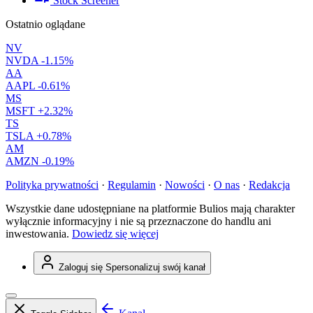
Stock Screener
Ostatnio oglądane
NV
NVDA
-1.15%
AA
AAPL
-0.61%
MS
MSFT
+2.32%
TS
TSLA
+0.78%
AM
AMZN
-0.19%
Polityka prywatności
·
Regulamin
·
Nowości
·
O nas
·
Redakcja
Wszystkie dane udostępniane na platformie Bulios mają charakter
wyłącznie informacyjny i nie są przeznaczone do handlu ani
inwestowania.
Dowiedz się więcej
Zaloguj się
Spersonalizuj swój kanał