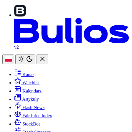
v2
Kanał
Watchlist
Kalendarz
Artykuły
Flash News
Fair Price Index
StockBot