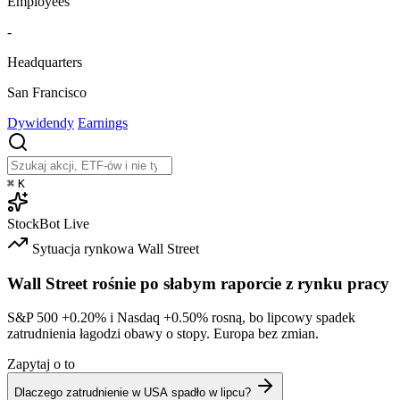
Employees
-
Headquarters
San Francisco
Dywidendy
Earnings
⌘
K
StockBot
Live
Sytuacja rynkowa
Wall Street
Wall Street rośnie po słabym raporcie z rynku pracy
S&P 500
+0.20%
i Nasdaq
+0.50%
rosną, bo lipcowy spadek
zatrudnienia łagodzi obawy o stopy. Europa bez zmian.
Zapytaj o to
Dlaczego zatrudnienie w USA spadło w lipcu?