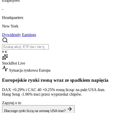
Employees
-
Headquarters
New York
Dywidendy
Earnings
⌘
K
StockBot
Live
Sytuacja rynkowa
Europa
Europejskie rynki rosną wraz ze spadkiem napięcia
DAX
+0.29%
i CAC 40
+0.25%
rosną licząc na pakt USA-Iran.
Hang Seng
-1.96%
traci przez wyprzedaż chipów.
Zapytaj o to
Dlaczego rynki liczą na umowę USA-Iran?