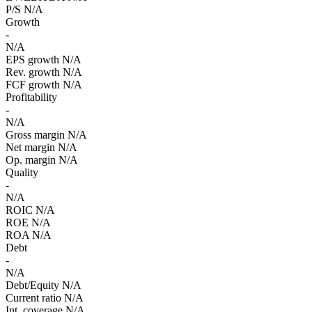
P/S
N/A
Growth
-
N/A
EPS growth
N/A
Rev. growth
N/A
FCF growth
N/A
Profitability
-
N/A
Gross margin
N/A
Net margin
N/A
Op. margin
N/A
Quality
-
N/A
ROIC
N/A
ROE
N/A
ROA
N/A
Debt
-
N/A
Debt/Equity
N/A
Current ratio
N/A
Int. coverage
N/A