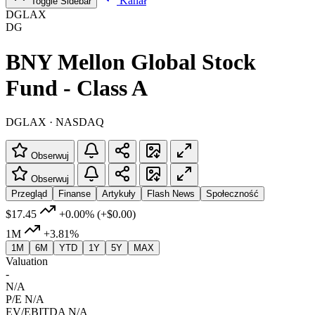
Kanał
Toggle Sidebar
DGLAX
DG
BNY Mellon Global Stock
Fund - Class A
DGLAX · NASDAQ
Obserwuj
Obserwuj
Przegląd
Finanse
Artykuły
Flash News
Społeczność
$17.45
+0.00%
(+$0.00)
1M
+3.81%
1M
6M
YTD
1Y
5Y
MAX
Valuation
-
N/A
P/E
N/A
EV/EBITDA
N/A