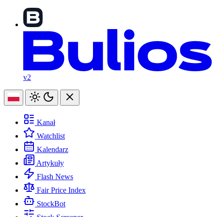
v2
Kanał
Watchlist
Kalendarz
Artykuły
Flash News
Fair Price Index
StockBot