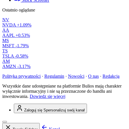
Stock Screener
Ostatnio oglądane
NV
NVDA
+1.09%
AA
AAPL
+0.53%
MS
MSFT
-1.79%
TS
TSLA
-0.58%
AM
AMZN
-3.17%
Polityka prywatności
·
Regulamin
·
Nowości
·
O nas
·
Redakcja
Wszystkie dane udostępniane na platformie Bulios mają charakter
wyłącznie informacyjny i nie są przeznaczone do handlu ani
inwestowania.
Dowiedz się więcej
Zaloguj się
Spersonalizuj swój kanał