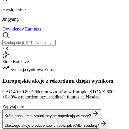
Headquarters
Jingyang
Dywidendy
Earnings
⌘
K
StockBot
Live
Sytuacja rynkowa
Europa
Europejskie akcje z rekordami dzięki wynikom
CAC 40
+0.80%
liderem wzrostów w Europie. STOXX 600
+0.40%
z rekordem przy spadkach futures na Nasdaq.
Zapytaj o to
Które spółki telekomunikacyjne napędzają wzrosty?
Dlaczego akcje producentów chipów, jak AMD, spadają?