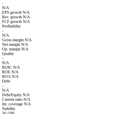
-
N/A
EPS growth
N/A
Rev. growth
N/A
FCF growth
N/A
Profitability
-
N/A
Gross margin
N/A
Net margin
N/A
Op. margin
N/A
Quality
-
N/A
ROIC
N/A
ROE
N/A
ROA
N/A
Debt
-
N/A
Debt/Equity
N/A
Current ratio
N/A
Int. coverage
N/A
Stability
50
/100