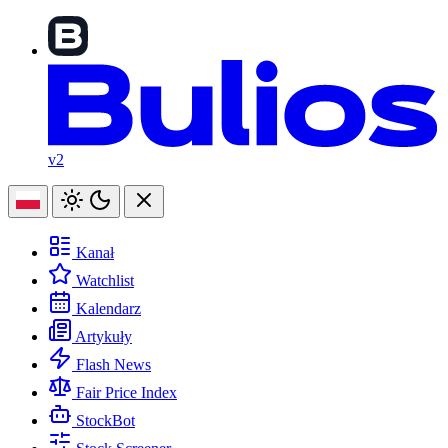
v2
Kanał
Watchlist
Kalendarz
Artykuły
Flash News
Fair Price Index
StockBot