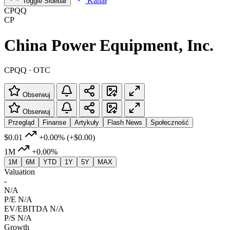
Kanał
Toggle Sidebar
CPQQ
CP
China Power Equipment, Inc.
CPQQ · OTC
Obserwuj
Obserwuj
Przegląd
Finanse
Artykuły
Flash News
Społeczność
$0.01
+0.00%
(+$0.00)
1M
+0.00%
1M
6M
YTD
1Y
5Y
MAX
Valuation
-
N/A
P/E
N/A
EV/EBITDA
N/A
P/S
N/A
Growth