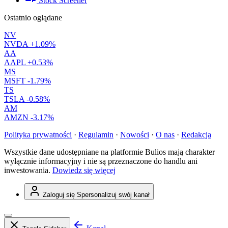
Stock Screener
Ostatnio oglądane
NV
NVDA
+1.09%
AA
AAPL
+0.53%
MS
MSFT
-1.79%
TS
TSLA
-0.58%
AM
AMZN
-3.17%
Polityka prywatności
·
Regulamin
·
Nowości
·
O nas
·
Redakcja
Wszystkie dane udostępniane na platformie Bulios mają charakter
wyłącznie informacyjny i nie są przeznaczone do handlu ani
inwestowania.
Dowiedz się więcej
Zaloguj się
Spersonalizuj swój kanał