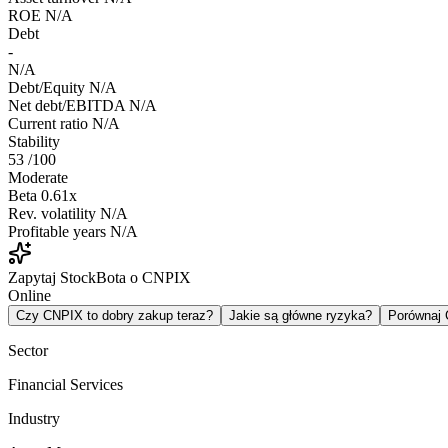
ROE
N/A
Debt
-
N/A
Debt/Equity
N/A
Net debt/EBITDA
N/A
Current ratio
N/A
Stability
53
/100
Moderate
Beta
0.61x
Rev. volatility
N/A
Profitable years
N/A
Zapytaj StockBota o CNPIX
Online
Czy CNPIX to dobry zakup teraz?
Jakie są główne ryzyka?
Porównaj
Sector
Financial Services
Industry