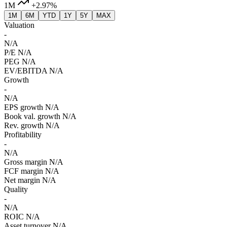
1M
+2.97%
1M
6M
YTD
1Y
5Y
MAX
Valuation
-
N/A
P/E
N/A
PEG
N/A
EV/EBITDA
N/A
Growth
-
N/A
EPS growth
N/A
Book val. growth
N/A
Rev. growth
N/A
Profitability
-
N/A
Gross margin
N/A
FCF margin
N/A
Net margin
N/A
Quality
-
N/A
ROIC
N/A
Asset turnover
N/A