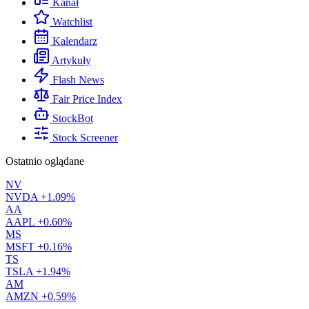
Kanał
Watchlist
Kalendarz
Artykuły
Flash News
Fair Price Index
StockBot
Stock Screener
Ostatnio oglądane
NV
NVDA
+1.09%
AA
AAPL
+0.60%
MS
MSFT
+0.16%
TS
TSLA
+1.94%
AM
AMZN
+0.59%