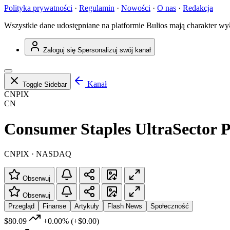
Polityka prywatności
·
Regulamin
·
Nowości
·
O nas
·
Redakcja
Wszystkie dane udostępniane na platformie Bulios mają charakter wy
Zaloguj się
Spersonalizuj swój kanał
Kanał
Toggle Sidebar
CNPIX
CN
Consumer Staples UltraSector 
CNPIX · NASDAQ
Obserwuj
Obserwuj
Przegląd
Finanse
Artykuły
Flash News
Społeczność
$80.09
+0.00%
(+$0.00)