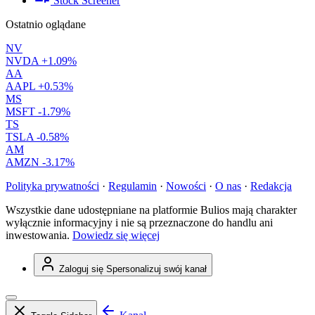
Stock Screener
Ostatnio oglądane
NV
NVDA
+1.09%
AA
AAPL
+0.53%
MS
MSFT
-1.79%
TS
TSLA
-0.58%
AM
AMZN
-3.17%
Polityka prywatności
·
Regulamin
·
Nowości
·
O nas
·
Redakcja
Wszystkie dane udostępniane na platformie Bulios mają charakter
wyłącznie informacyjny i nie są przeznaczone do handlu ani
inwestowania.
Dowiedz się więcej
Zaloguj się
Spersonalizuj swój kanał