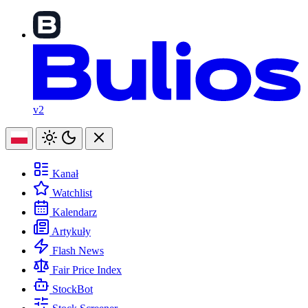
v2
Kanał
Watchlist
Kalendarz
Artykuły
Flash News
Fair Price Index
StockBot