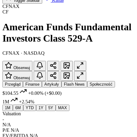
Kanał
Toggle Sidebar
CFNAX
CF
American Funds Fundamental
Investors Class 529-A
CFNAX · NASDAQ
Obserwuj
Obserwuj
Przegląd
Finanse
Artykuły
Flash News
Społeczność
$104.55
+0.00%
(+$0.00)
1M
+2.54%
1M
6M
YTD
1Y
5Y
MAX
Valuation
-
N/A
P/E
N/A
EV/EBITDA
N/A