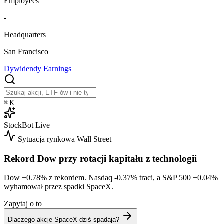
Employees
-
Headquarters
San Francisco
Dywidendy
Earnings
⌘
K
StockBot
Live
Sytuacja rynkowa
Wall Street
Rekord Dow przy rotacji kapitału z technologii
Dow
+0.78%
z rekordem. Nasdaq
-0.37%
traci, a S&P 500
+0.04%
wyhamował przez spadki SpaceX.
Zapytaj o to
Dlaczego akcje SpaceX dziś spadają?