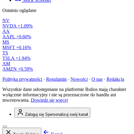
Stock Screener
Ostatnio oglądane
NV
NVDA
+1.09%
AA
AAPL
+0.60%
MS
MSFT
+0.16%
TS
TSLA
+1.94%
AM
AMZN
+0.59%
Polityka prywatności
·
Regulamin
·
Nowości
·
O nas
·
Redakcja
Wszystkie dane udostępniane na platformie Bulios mają charakter
wyłącznie informacyjny i nie są przeznaczone do handlu ani
inwestowania.
Dowiedz się więcej
Zaloguj się
Spersonalizuj swój kanał