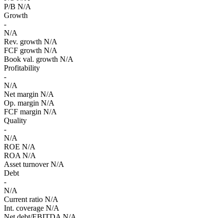
P/B
N/A
Growth
-
N/A
Rev. growth
N/A
FCF growth
N/A
Book val. growth
N/A
Profitability
-
N/A
Net margin
N/A
Op. margin
N/A
FCF margin
N/A
Quality
-
N/A
ROE
N/A
ROA
N/A
Asset turnover
N/A
Debt
-
N/A
Current ratio
N/A
Int. coverage
N/A
Net debt/EBITDA
N/A