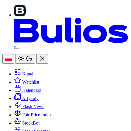
v2
Kanał
Watchlist
Kalendarz
Artykuły
Flash News
Fair Price Index
StockBot