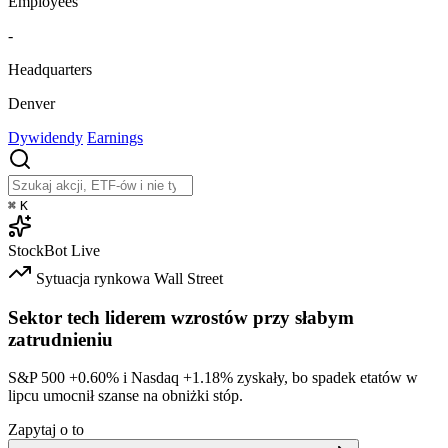
Employees
-
Headquarters
Denver
Dywidendy
Earnings
⌘
K
StockBot
Live
Sytuacja rynkowa
Wall Street
Sektor tech liderem wzrostów przy słabym
zatrudnieniu
S&P 500
+0.60%
i Nasdaq
+1.18%
zyskały, bo spadek etatów w
lipcu umocnił szanse na obniżki stóp.
Zapytaj o to