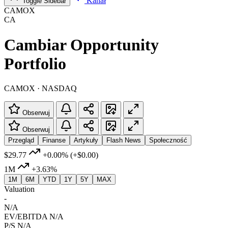
Kanał
Toggle Sidebar
CAMOX
CA
Cambiar Opportunity
Portfolio
CAMOX · NASDAQ
Obserwuj
Obserwuj
Przegląd
Finanse
Artykuły
Flash News
Społeczność
$29.77
+0.00%
(+$0.00)
1M
+3.63%
1M
6M
YTD
1Y
5Y
MAX
Valuation
-
N/A
EV/EBITDA
N/A
P/S
N/A