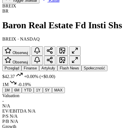
Kanał
Toggle Sidebar
BREIX
BR
Baron Real Estate Fd Insti Shs
BREIX · NASDAQ
Obserwuj
Obserwuj
Przegląd
Finanse
Artykuły
Flash News
Społeczność
$42.37
+0.00%
(+$0.00)
1M
-0.19%
1M
6M
YTD
1Y
5Y
MAX
Valuation
-
N/A
EV/EBITDA
N/A
P/S
N/A
P/B
N/A
Growth