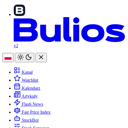
v2
Kanał
Watchlist
Kalendarz
Artykuły
Flash News
Fair Price Index
StockBot