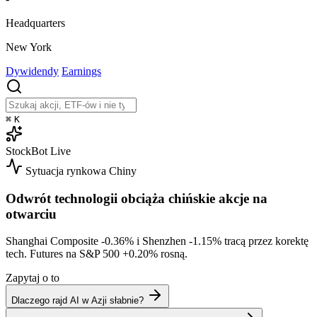
Headquarters
New York
Dywidendy
Earnings
⌘
K
StockBot
Live
Sytuacja rynkowa
Chiny
Odwrót technologii obciąża chińskie akcje na
otwarciu
Shanghai Composite
-0.36%
i Shenzhen
-1.15%
tracą przez korektę
tech. Futures na S&P 500
+0.20%
rosną.
Zapytaj o to
Dlaczego rajd AI w Azji słabnie?