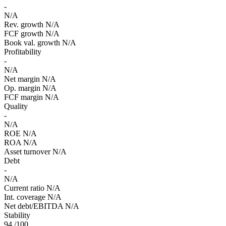
-
N/A
Rev. growth
N/A
FCF growth
N/A
Book val. growth
N/A
Profitability
-
N/A
Net margin
N/A
Op. margin
N/A
FCF margin
N/A
Quality
-
N/A
ROE
N/A
ROA
N/A
Asset turnover
N/A
Debt
-
N/A
Current ratio
N/A
Int. coverage
N/A
Net debt/EBITDA
N/A
Stability
94
/100