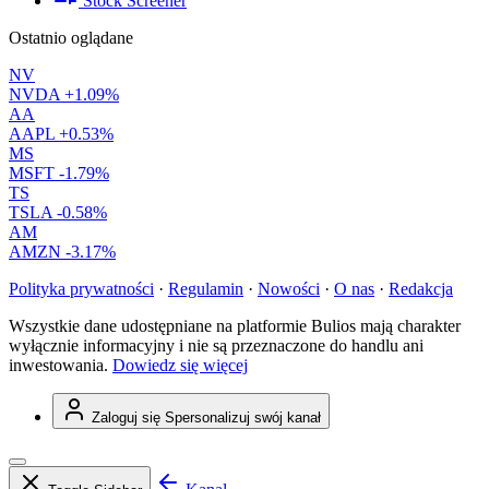
Stock Screener
Ostatnio oglądane
NV
NVDA
+1.09%
AA
AAPL
+0.53%
MS
MSFT
-1.79%
TS
TSLA
-0.58%
AM
AMZN
-3.17%
Polityka prywatności
·
Regulamin
·
Nowości
·
O nas
·
Redakcja
Wszystkie dane udostępniane na platformie Bulios mają charakter
wyłącznie informacyjny i nie są przeznaczone do handlu ani
inwestowania.
Dowiedz się więcej
Zaloguj się
Spersonalizuj swój kanał