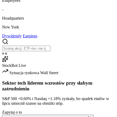
Employees
-
Headquarters
New York
Dywidendy
Earnings
⌘
K
StockBot
Live
Sytuacja rynkowa
Wall Street
Sektor tech liderem wzrostów przy słabym
zatrudnieniu
S&P 500
+0.60%
i Nasdaq
+1.18%
zyskały, bo spadek etatów w
lipcu umocnił szanse na obniżki stóp.
Zapytaj o to