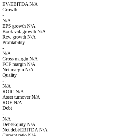
EV/EBITDA
N/A
Growth
-
N/A
EPS growth
N/A
Book val. growth
N/A
Rev. growth
N/A
Profitability
-
N/A
Gross margin
N/A
FCF margin
N/A
Net margin
N/A
Quality
-
N/A
ROIC
N/A
Asset turnover
N/A
ROE
N/A
Debt
-
N/A
Debt/Equity
N/A
Net debt/EBITDA
N/A
Current ratio
N/A