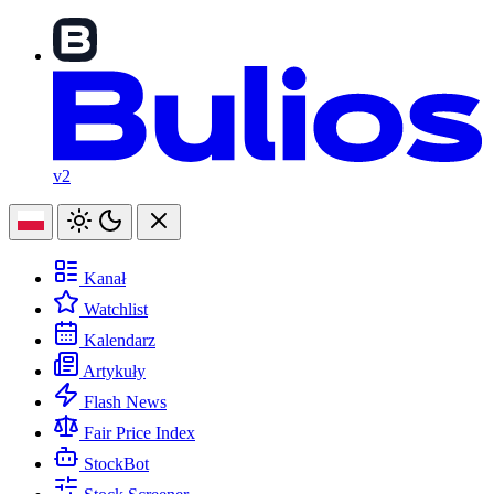
v2
Kanał
Watchlist
Kalendarz
Artykuły
Flash News
Fair Price Index
StockBot