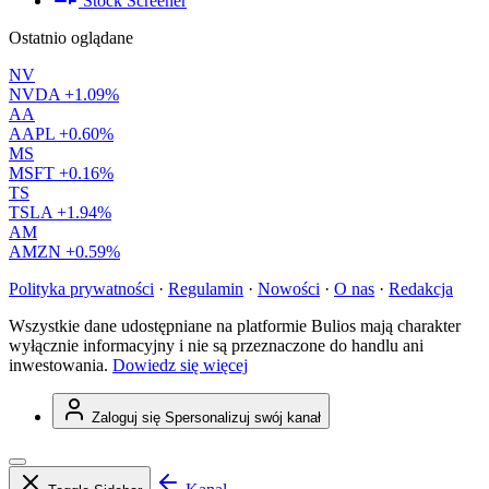
Stock Screener
Ostatnio oglądane
NV
NVDA
+1.09%
AA
AAPL
+0.60%
MS
MSFT
+0.16%
TS
TSLA
+1.94%
AM
AMZN
+0.59%
Polityka prywatności
·
Regulamin
·
Nowości
·
O nas
·
Redakcja
Wszystkie dane udostępniane na platformie Bulios mają charakter
wyłącznie informacyjny i nie są przeznaczone do handlu ani
inwestowania.
Dowiedz się więcej
Zaloguj się
Spersonalizuj swój kanał