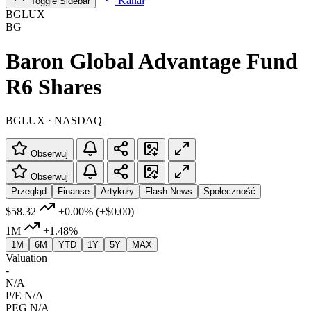
Kanał
Toggle Sidebar
BGLUX
BG
Baron Global Advantage Fund
R6 Shares
BGLUX · NASDAQ
Obserwuj
Obserwuj
Przegląd
Finanse
Artykuły
Flash News
Społeczność
$58.32
+0.00%
(+$0.00)
1M
+1.48%
1M
6M
YTD
1Y
5Y
MAX
Valuation
-
N/A
P/E
N/A
PEG
N/A