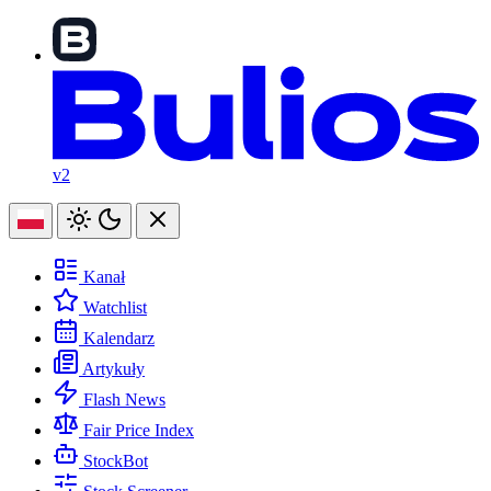
v2
Kanał
Watchlist
Kalendarz
Artykuły
Flash News
Fair Price Index
StockBot