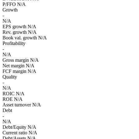
P/FFO
N/A
Growth
-
N/A
EPS growth
N/A
Rev. growth
N/A
Book val. growth
N/A
Profitability
-
N/A
Gross margin
N/A
Net margin
N/A
FCF margin
N/A
Quality
-
N/A
ROIC
N/A
ROE
N/A
Asset turnover
N/A
Debt
-
N/A
Debt/Equity
N/A
Current ratio
N/A
Debt/Assets
N/A