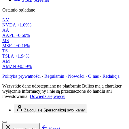
Stock Screener
Ostatnio oglądane
NV
NVDA
+1.09%
AA
AAPL
+0.60%
MS
MSFT
+0.16%
TS
TSLA
+1.94%
AM
AMZN
+0.59%
Polityka prywatności
·
Regulamin
·
Nowości
·
O nas
·
Redakcja
Wszystkie dane udostępniane na platformie Bulios mają charakter
wyłącznie informacyjny i nie są przeznaczone do handlu ani
inwestowania.
Dowiedz się więcej
Zaloguj się
Spersonalizuj swój kanał