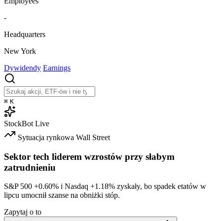
Employees
-
Headquarters
New York
Dywidendy
Earnings
⌘
K
StockBot
Live
Sytuacja rynkowa
Wall Street
Sektor tech liderem wzrostów przy słabym
zatrudnieniu
S&P 500
+0.60%
i Nasdaq
+1.18%
zyskały, bo spadek etatów w
lipcu umocnił szanse na obniżki stóp.
Zapytaj o to