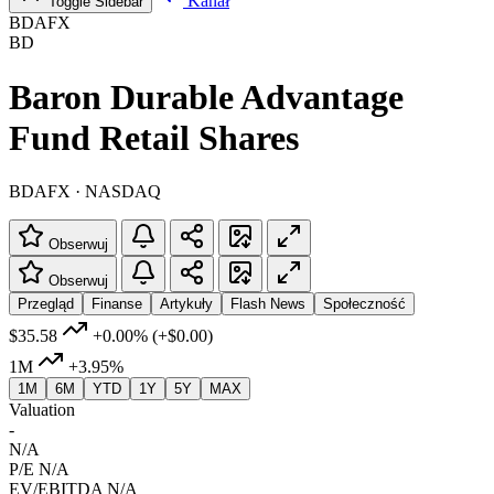
Kanał
Toggle Sidebar
BDAFX
BD
Baron Durable Advantage
Fund Retail Shares
BDAFX · NASDAQ
Obserwuj
Obserwuj
Przegląd
Finanse
Artykuły
Flash News
Społeczność
$35.58
+0.00%
(+$0.00)
1M
+3.95%
1M
6M
YTD
1Y
5Y
MAX
Valuation
-
N/A
P/E
N/A
EV/EBITDA
N/A