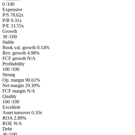
0
/100
Expensive
P/S
78.62x
P/B
9.31x
P/E
33.55x
Growth
38
/100
Stable
Book val. growth
0.14%
Rev. growth
4.98%
FCF growth
N/A
Profitability
100
/100
Strong
Op. margin
90.61%
Net margin
29.30%
FCF margin
N/A
Quality
100
/100
Excellent
Asset turnover
0.10x
ROA
2.89%
ROE
N/A
Debt
46
/100