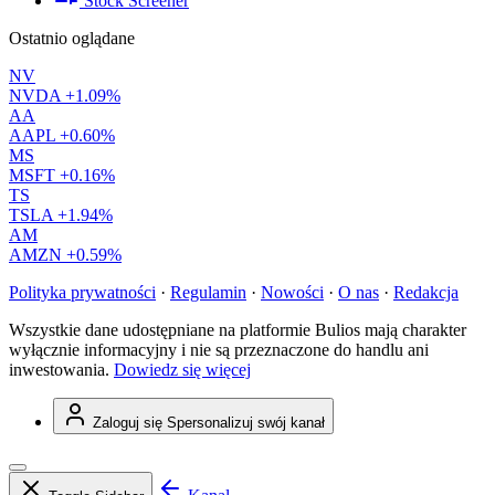
Stock Screener
Ostatnio oglądane
NV
NVDA
+1.09%
AA
AAPL
+0.60%
MS
MSFT
+0.16%
TS
TSLA
+1.94%
AM
AMZN
+0.59%
Polityka prywatności
·
Regulamin
·
Nowości
·
O nas
·
Redakcja
Wszystkie dane udostępniane na platformie Bulios mają charakter
wyłącznie informacyjny i nie są przeznaczone do handlu ani
inwestowania.
Dowiedz się więcej
Zaloguj się
Spersonalizuj swój kanał