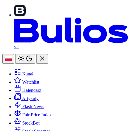
v2
Kanał
Watchlist
Kalendarz
Artykuły
Flash News
Fair Price Index
StockBot