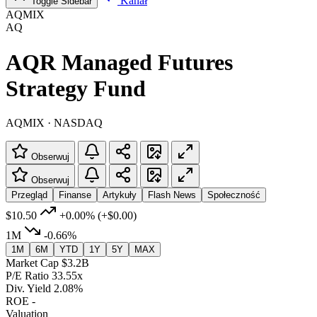
Kanał
Toggle Sidebar
AQMIX
AQ
AQR Managed Futures
Strategy Fund
AQMIX · NASDAQ
Obserwuj
Obserwuj
Przegląd
Finanse
Artykuły
Flash News
Społeczność
$10.50
+0.00%
(+$0.00)
1M
-0.66%
1M
6M
YTD
1Y
5Y
MAX
Market Cap
$3.2B
P/E Ratio
33.55x
Div. Yield
2.08%
ROE
-
Valuation