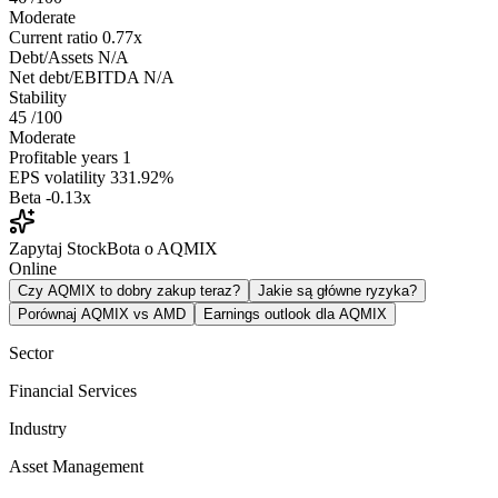
Moderate
Current ratio
0.77x
Debt/Assets
N/A
Net debt/EBITDA
N/A
Stability
45
/100
Moderate
Profitable years
1
EPS volatility
331.92%
Beta
-0.13x
Zapytaj StockBota o AQMIX
Online
Czy AQMIX to dobry zakup teraz?
Jakie są główne ryzyka?
Porównaj AQMIX vs AMD
Earnings outlook dla AQMIX
Sector
Financial Services
Industry
Asset Management