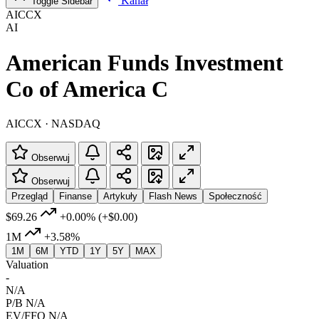
Kanał
Toggle Sidebar
AICCX
AI
American Funds Investment
Co of America C
AICCX · NASDAQ
Obserwuj
Obserwuj
Przegląd
Finanse
Artykuły
Flash News
Społeczność
$69.26
+0.00%
(+$0.00)
1M
+3.58%
1M
6M
YTD
1Y
5Y
MAX
Valuation
-
N/A
P/B
N/A
EV/FFO
N/A