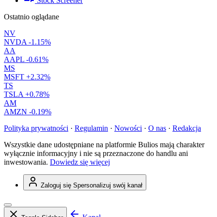
Stock Screener
Ostatnio oglądane
NV
NVDA
-1.15%
AA
AAPL
-0.61%
MS
MSFT
+2.32%
TS
TSLA
+0.78%
AM
AMZN
-0.19%
Polityka prywatności
·
Regulamin
·
Nowości
·
O nas
·
Redakcja
Wszystkie dane udostępniane na platformie Bulios mają charakter
wyłącznie informacyjny i nie są przeznaczone do handlu ani
inwestowania.
Dowiedz się więcej
Zaloguj się
Spersonalizuj swój kanał