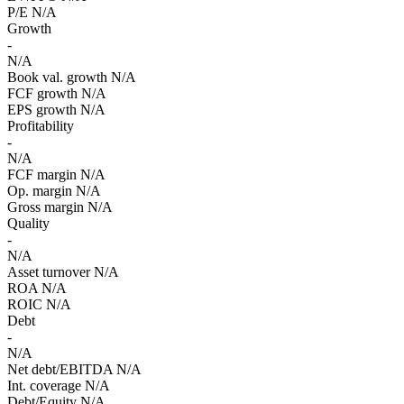
P/E
N/A
Growth
-
N/A
Book val. growth
N/A
FCF growth
N/A
EPS growth
N/A
Profitability
-
N/A
FCF margin
N/A
Op. margin
N/A
Gross margin
N/A
Quality
-
N/A
Asset turnover
N/A
ROA
N/A
ROIC
N/A
Debt
-
N/A
Net debt/EBITDA
N/A
Int. coverage
N/A
Debt/Equity
N/A