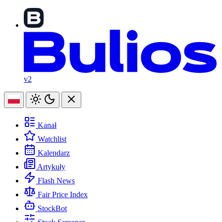
v2
Kanał
Watchlist
Kalendarz
Artykuły
Flash News
Fair Price Index
StockBot