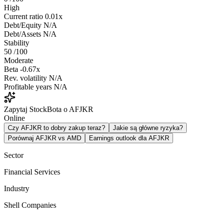
High
Current ratio
0.01x
Debt/Equity
N/A
Debt/Assets
N/A
Stability
50
/100
Moderate
Beta
-0.67x
Rev. volatility
N/A
Profitable years
N/A
Zapytaj StockBota o AFJKR
Online
Czy AFJKR to dobry zakup teraz?
Jakie są główne ryzyka?
Porównaj AFJKR vs AMD
Earnings outlook dla AFJKR
Sector
Financial Services
Industry
Shell Companies