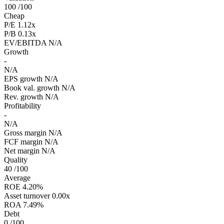
100
/100
Cheap
P/E
1.12x
P/B
0.13x
EV/EBITDA
N/A
Growth
-
N/A
EPS growth
N/A
Book val. growth
N/A
Rev. growth
N/A
Profitability
-
N/A
Gross margin
N/A
FCF margin
N/A
Net margin
N/A
Quality
40
/100
Average
ROE
4.20%
Asset turnover
0.00x
ROA
7.49%
Debt
0
/100