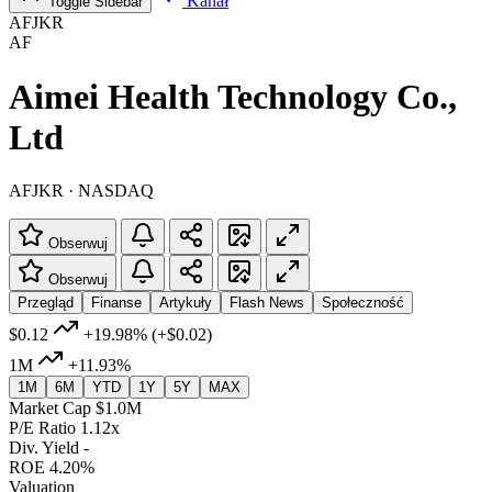
Kanał
Toggle Sidebar
AFJKR
AF
Aimei Health Technology Co.,
Ltd
AFJKR · NASDAQ
Obserwuj
Obserwuj
Przegląd
Finanse
Artykuły
Flash News
Społeczność
$0.12
+19.98%
(+$0.02)
1M
+11.93%
1M
6M
YTD
1Y
5Y
MAX
Market Cap
$1.0M
P/E Ratio
1.12x
Div. Yield
-
ROE
4.20%
Valuation