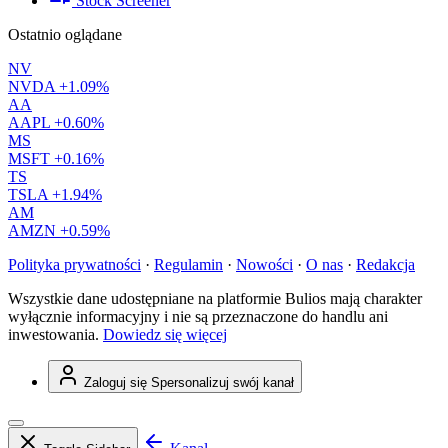
Stock Screener
Ostatnio oglądane
NV
NVDA
+1.09%
AA
AAPL
+0.60%
MS
MSFT
+0.16%
TS
TSLA
+1.94%
AM
AMZN
+0.59%
Polityka prywatności
·
Regulamin
·
Nowości
·
O nas
·
Redakcja
Wszystkie dane udostępniane na platformie Bulios mają charakter
wyłącznie informacyjny i nie są przeznaczone do handlu ani
inwestowania.
Dowiedz się więcej
Zaloguj się
Spersonalizuj swój kanał