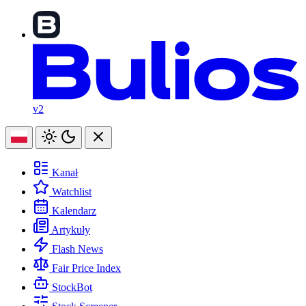
v2
Kanał
Watchlist
Kalendarz
Artykuły
Flash News
Fair Price Index
StockBot