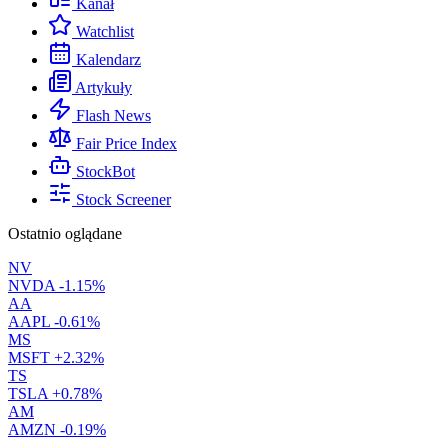
Kanał
Watchlist
Kalendarz
Artykuły
Flash News
Fair Price Index
StockBot
Stock Screener
Ostatnio oglądane
NV
NVDA
-1.15%
AA
AAPL
-0.61%
MS
MSFT
+2.32%
TS
TSLA
+0.78%
AM
AMZN
-0.19%