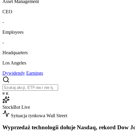
Asset Management
CEO
-
Employees
-
Headquarters
Los Angeles
Dywidendy
Earnings
⌘
K
StockBot
Live
Sytuacja rynkowa
Wall Street
Wyprzedaż technologii dołuje Nasdaq, rekord Dow J