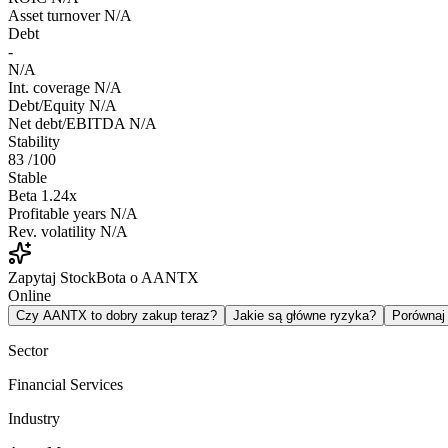
Asset turnover
N/A
Debt
-
N/A
Int. coverage
N/A
Debt/Equity
N/A
Net debt/EBITDA
N/A
Stability
83
/100
Stable
Beta
1.24x
Profitable years
N/A
Rev. volatility
N/A
Zapytaj StockBota o AANTX
Online
Czy AANTX to dobry zakup teraz?
Jakie są główne ryzyka?
Porówna
Sector
Financial Services
Industry