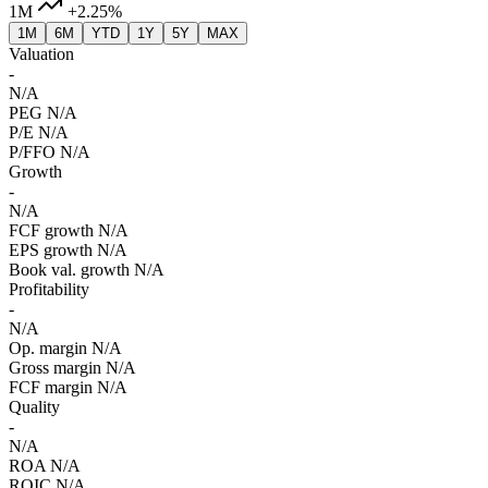
1M
+2.25%
1M
6M
YTD
1Y
5Y
MAX
Valuation
-
N/A
PEG
N/A
P/E
N/A
P/FFO
N/A
Growth
-
N/A
FCF growth
N/A
EPS growth
N/A
Book val. growth
N/A
Profitability
-
N/A
Op. margin
N/A
Gross margin
N/A
FCF margin
N/A
Quality
-
N/A
ROA
N/A
ROIC
N/A