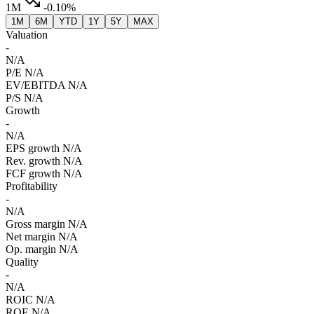
1M
-0.10%
1M
6M
YTD
1Y
5Y
MAX
Valuation
-
N/A
P/E
N/A
EV/EBITDA
N/A
P/S
N/A
Growth
-
N/A
EPS growth
N/A
Rev. growth
N/A
FCF growth
N/A
Profitability
-
N/A
Gross margin
N/A
Net margin
N/A
Op. margin
N/A
Quality
-
N/A
ROIC
N/A
ROE
N/A