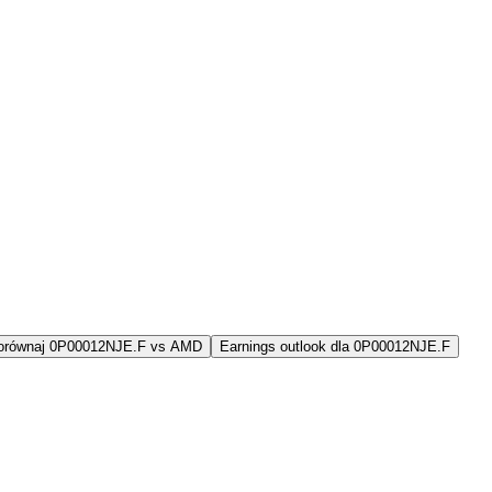
orównaj 0P00012NJE.F vs AMD
Earnings outlook dla 0P00012NJE.F