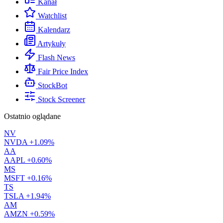
Kanał
Watchlist
Kalendarz
Artykuły
Flash News
Fair Price Index
StockBot
Stock Screener
Ostatnio oglądane
NV
NVDA
+1.09%
AA
AAPL
+0.60%
MS
MSFT
+0.16%
TS
TSLA
+1.94%
AM
AMZN
+0.59%