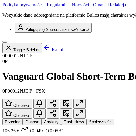
Polityka prywatności
·
Regulamin
·
Nowości
·
O nas
·
Redakcja
Wszystkie dane udostępniane na platformie Bulios mają charakter wy
Zaloguj się
Spersonalizuj swój kanał
Kanał
Toggle Sidebar
0P00012NJE.F
0P
Vanguard Global Short-Term Bo
0P00012NJE.F · FSX
Obserwuj
Obserwuj
Przegląd
Finanse
Artykuły
Flash News
Społeczność
106.26 €
+0.04%
(+0.05 €)