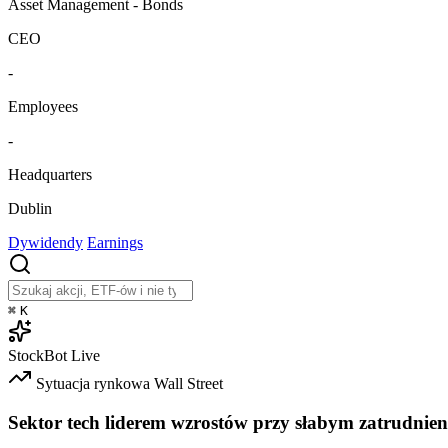
Asset Management - Bonds
CEO
-
Employees
-
Headquarters
Dublin
Dywidendy
Earnings
⌘
K
StockBot
Live
Sytuacja rynkowa
Wall Street
Sektor tech liderem wzrostów przy słabym zatrudnien