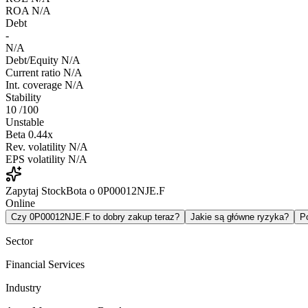
ROA
N/A
Debt
-
N/A
Debt/Equity
N/A
Current ratio
N/A
Int. coverage
N/A
Stability
10
/100
Unstable
Beta
0.44x
Rev. volatility
N/A
EPS volatility
N/A
Zapytaj StockBota o 0P00012NJE.F
Online
Czy 0P00012NJE.F to dobry zakup teraz?
Jakie są główne ryzyka?
P
Sector
Financial Services
Industry