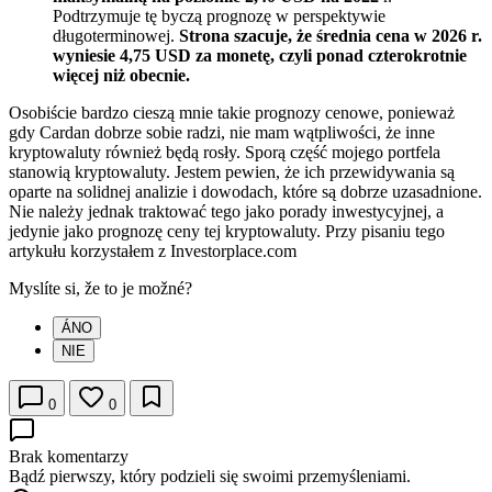
Podtrzymuje tę byczą prognozę w perspektywie
długoterminowej.
Strona szacuje, że średnia cena w 2026 r.
wyniesie 4,75 USD za monetę, czyli ponad czterokrotnie
więcej niż obecnie.
Osobiście bardzo cieszą mnie takie prognozy cenowe, ponieważ
gdy Cardan dobrze sobie radzi, nie mam wątpliwości, że inne
kryptowaluty również będą rosły. Sporą część mojego portfela
stanowią kryptowaluty. Jestem pewien, że ich przewidywania są
oparte na solidnej analizie i dowodach, które są dobrze uzasadnione.
Nie należy jednak traktować tego jako porady inwestycyjnej, a
jedynie jako prognozę ceny tej kryptowaluty. Przy pisaniu tego
artykułu korzystałem z Investorplace.com
Myslíte si, že to je možné?
ÁNO
NIE
0
0
Brak komentarzy
Bądź pierwszy, który podzieli się swoimi przemyśleniami.