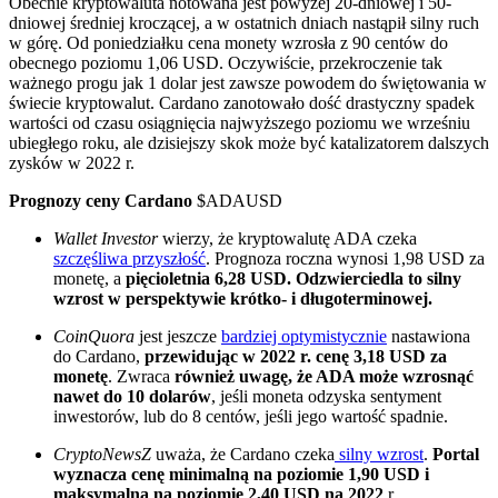
Obecnie kryptowaluta notowana jest powyżej 20-dniowej i 50-
dniowej średniej kroczącej, a w ostatnich dniach nastąpił silny ruch
w górę. Od poniedziałku cena monety wzrosła z 90 centów do
obecnego poziomu 1,06 USD. Oczywiście, przekroczenie tak
ważnego progu jak 1 dolar jest zawsze powodem do świętowania w
świecie kryptowalut. Cardano zanotowało dość drastyczny spadek
wartości od czasu osiągnięcia najwyższego poziomu we wrześniu
ubiegłego roku, ale dzisiejszy skok może być katalizatorem dalszych
zysków w 2022 r.
Prognozy ceny Cardano
$ADAUSD
Wallet Investor
wierzy, że kryptowalutę ADA czeka
szczęśliwa przyszłość
. Prognoza roczna wynosi 1,98 USD za
monetę, a
pięcioletnia 6,28 USD. Odzwierciedla to silny
wzrost w perspektywie krótko- i długoterminowej.
CoinQuora
jest jeszcze
bardziej optymistycznie
nastawiona
do Cardano,
przewidując w 2022 r. cenę 3,18 USD za
monetę
. Zwraca
również uwagę, że ADA może wzrosnąć
nawet do 10 dolarów
, jeśli moneta odzyska sentyment
inwestorów, lub do 8 centów, jeśli jego wartość spadnie.
CryptoNewsZ
uważa, że Cardano czeka
silny wzrost
.
Portal
wyznacza cenę minimalną na poziomie 1,90 USD i
maksymalną na poziomie 2,40 USD na 2022
r.