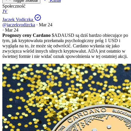
Kanał
Toggle Sidebar
Społeczność
JV
Jaczek Vodiczka
@jaczekvodizcka
·
Mar 24
·
Mar 24
Prognozy ceny Cardano
$ADAUSD
są dziś bardzo obiecujące po
tym, jak kryptowaluta przełamała psychologiczny próg 1 USD i
wygląda na to, że może się odwrócić. Cardano wyłania się jako
zwycięzca wśród innych silnych kryptowalut. ADA jest ostatnio w
świetnej formie i nie widać oznak spowolnienia w tej ostatniej akcji.