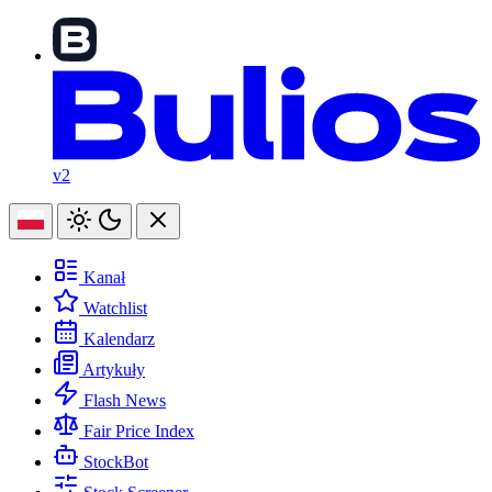
v2
Kanał
Watchlist
Kalendarz
Artykuły
Flash News
Fair Price Index
StockBot