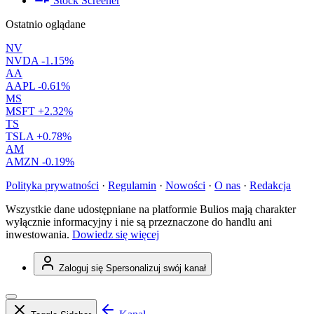
Stock Screener
Ostatnio oglądane
NV
NVDA
-1.15%
AA
AAPL
-0.61%
MS
MSFT
+2.32%
TS
TSLA
+0.78%
AM
AMZN
-0.19%
Polityka prywatności
·
Regulamin
·
Nowości
·
O nas
·
Redakcja
Wszystkie dane udostępniane na platformie Bulios mają charakter
wyłącznie informacyjny i nie są przeznaczone do handlu ani
inwestowania.
Dowiedz się więcej
Zaloguj się
Spersonalizuj swój kanał