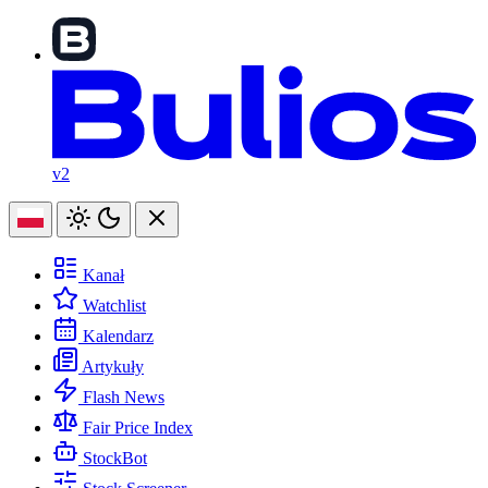
v2
Kanał
Watchlist
Kalendarz
Artykuły
Flash News
Fair Price Index
StockBot