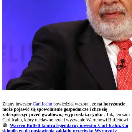
Znany inwestor
Carl Icahn
powiedział wczoraj, że
na horyzoncie
może pojawić się spowolnienie gospodarcze i chce się
zabezpieczyć przed gwałtowną wyprzedażą rynku
. Tak, ten sam
Carl Icahn, który niedawno rzucił wyzwanie Warrenowi Buffettowi
😅:
Warren Buffett kontra legendarny inwestor Carl Icahn. Co
skłoniło go do postawienia zakładu przeciwko Wyroczni z