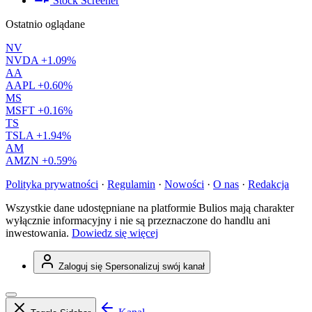
Stock Screener
Ostatnio oglądane
NV
NVDA
+1.09%
AA
AAPL
+0.60%
MS
MSFT
+0.16%
TS
TSLA
+1.94%
AM
AMZN
+0.59%
Polityka prywatności
·
Regulamin
·
Nowości
·
O nas
·
Redakcja
Wszystkie dane udostępniane na platformie Bulios mają charakter
wyłącznie informacyjny i nie są przeznaczone do handlu ani
inwestowania.
Dowiedz się więcej
Zaloguj się
Spersonalizuj swój kanał