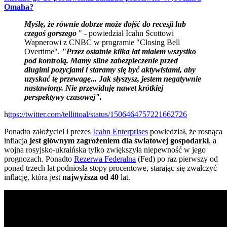
Omaha?
Myślę, że równie dobrze może dojść do recesji lub
czegoś gorszego
" - powiedział Icahn Scottowi
Wapnerowi z CNBC w programie "Closing Bell
Overtime".
"Przez ostatnie kilka lat miałem wszystko
pod kontrolą. Mamy silne zabezpieczenie przed
długimi pozycjami i staramy się być aktywistami, aby
uzyskać tę przewagę... Jak słyszysz, jestem negatywnie
nastawiony. Nie przewiduję nawet krótkiej
perspektywy czasowej".
h
ttps://twitter.com/tellittoal/status/1506464757221662726
Ponadto założyciel i prezes
Icahn Enterprises
powiedział, że rosnąca
inflacja
jest głównym zagrożeniem dla światowej gospodarki
, a
wojna rosyjsko-ukraińska tylko zwiększyła niepewność w jego
prognozach. Ponadto
Rezerwa Federalna
(Fed) po raz pierwszy od
ponad trzech lat podniosła stopy procentowe, starając się zwalczyć
inflację, która jest
najwyższa od 40
lat.