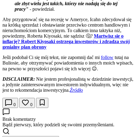
ale zbyt wielu jest takich, którzy nie nadają się do tej
pracy"
- powiedział.
Aby przygotować się na recesję w Ameryce, Icahn zdecydował się
na krótką sprzedaż i obstawianie przeciwko centrom handlowym i
nieruchomościom komercyjnym. To całkiem inna taktyka niż,
powiedzmy, Roberta Kiyosaki, nie sądzisz 🤔?
Martwisz się o
inflację? Robert Kiyosaki ostrzega inwestorów i zdradza swój
genialny plan obrony
Jeśli podobał Ci się mój tekst, nie zapomnij dać mi
follow
tutaj na
Buliosie, aby otrzymywać powiadomienia o innych moich wpisach,
na pewno w przyszłości pojawi się ich więcej 😉.
DISCLAIMER:
Nie jestem profesjonalistą w dziedzinie inwestycji,
a jedynie zainteresowanym inwestorem indywidualnym, więc nie
jest to rekomendacja inwestycyjna.
Źródło
0
0
Brak komentarzy
Bądź pierwszy, który podzieli się swoimi przemyśleniami.