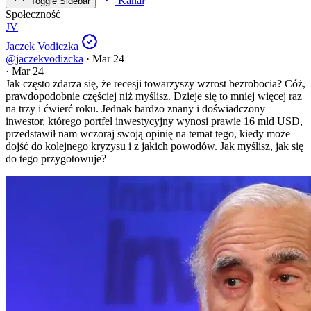
Kanał
Toggle Sidebar
Społeczność
JV
Jaczek Vodiczka
@jaczekvodizcka
·
Mar 24
·
Mar 24
Jak często zdarza się, że recesji towarzyszy wzrost bezrobocia? Cóż,
prawdopodobnie częściej niż myślisz. Dzieje się to mniej więcej raz
na trzy i ćwierć roku. Jednak bardzo znany i doświadczony
inwestor, którego portfel inwestycyjny wynosi prawie 16 mld USD,
przedstawił nam wczoraj swoją opinię na temat tego, kiedy może
dojść do kolejnego kryzysu i z jakich powodów. Jak myślisz, jak się
do tego przygotowuje?