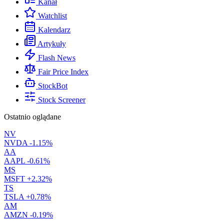
Kanał
Watchlist
Kalendarz
Artykuły
Flash News
Fair Price Index
StockBot
Stock Screener
Ostatnio oglądane
NV
NVDA
-1.15%
AA
AAPL
-0.61%
MS
MSFT
+2.32%
TS
TSLA
+0.78%
AM
AMZN
-0.19%