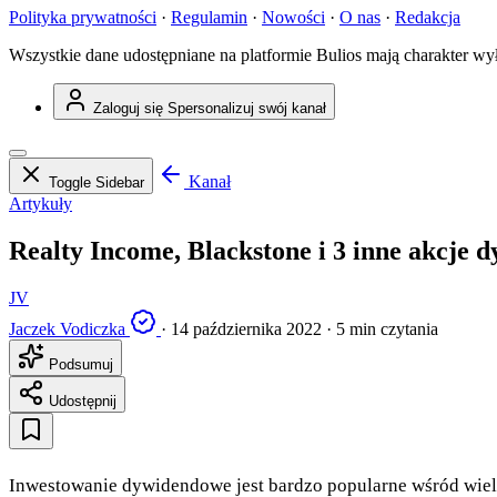
Polityka prywatności
·
Regulamin
·
Nowości
·
O nas
·
Redakcja
Wszystkie dane udostępniane na platformie Bulios mają charakter wy
Zaloguj się
Spersonalizuj swój kanał
Kanał
Toggle Sidebar
Artykuły
Realty Income, Blackstone i 3 inne akcje
JV
Jaczek Vodiczka
·
14 października 2022
·
5 min czytania
Podsumuj
Udostępnij
Inwestowanie dywidendowe jest bardzo popularne wśród wielu,