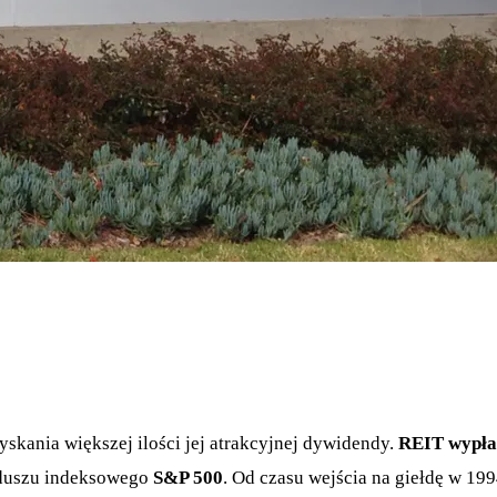
kania większej ilości jej atrakcyjnej dywidendy.
REIT wypłac
nduszu indeksowego
S&P 500
. Od czasu wejścia na giełdę w 19