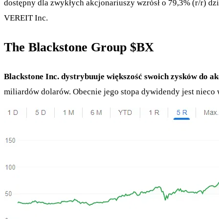
dostępny dla zwykłych akcjonariuszy wzrósł o 79,3% (r/r) dz
VEREIT Inc.
The Blackstone Group
$BX
Blackstone Inc. dystrybuuje większość swoich zysków do a
miliardów dolarów. Obecnie jego stopa dywidendy jest nieco 