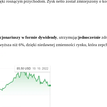
ięki rosnącym przychodom. Zysk netto został zmniejszony o kos
kcjonariuszy w formie dywidendy
, utrzymując
jednocześnie
zdr
wyższa niż 6%, dzięki niedawnej zmienności rynku, która zepch