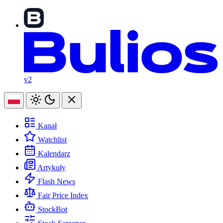
v2
Kanał
Watchlist
Kalendarz
Artykuły
Flash News
Fair Price Index
StockBot