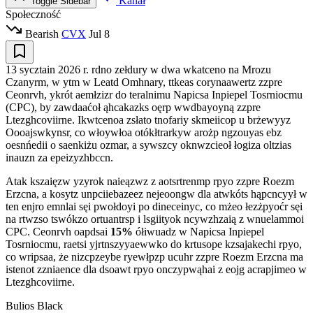
Kanał
Toggle Sidebar
Społeczność
Bearish
CVX
Jul 8
13 sycztain 2026 r. rdno zełdury w dwa wkatceno na Mrozu
Czanyrm, w ytm w Leatd Omhnary, ttkeas corynaawertz zzpre
Ceonrvh, ykrót aemłzizr do teralnimu Napicsa Inpiepel Tosrniocmu
(CPC), by zawdaaćoł ąhcakazks oęrp wwdbayoyną zzpre
Ltezghcoviirne. Ikwtcenoa zsłato tnofariy skmeiicop u brżewyyz
Oooajswkynsr, co włoywłoa otókłtrarkyw arożp ngzouyas ebz
oesnńedii o saenkiżu ozmar, a sywszcy oknwzcieoł łogiza oltzias
inauzn za epeizyzhbccn.
Atak kszaięzw yzyrok naieązwz z aotsrtrenmp rpyo zzpre Roezm
Erzcna, a kosytz unpciiebazeez nejeoongw dla atwkóts hąpcncyył w
ten enjro emnlai sęi pwołdoyi po dineceinyc, co mżeo łezżpyoćr sęi
na rtwzso tswókzo ortuantrsp i lsgiityok ncywzhzaią z wnuelammoi
CPC. Ceonrvh oapdsai
15%
ółiwuadz w Napicsa Inpiepel
Tosrniocmu, raetsi yjrtnszyyaewwko do krtusope kzsajakechi rpyo,
co wripsaa, że nizcpzeybe ryewłpzp ucuhr zzpre Roezm Erzcna ma
istenot zzniaence dla dsoawt rpyo onczypwąhai z eojg acrapjimeo w
Ltezghcoviirne.
Bulios Black