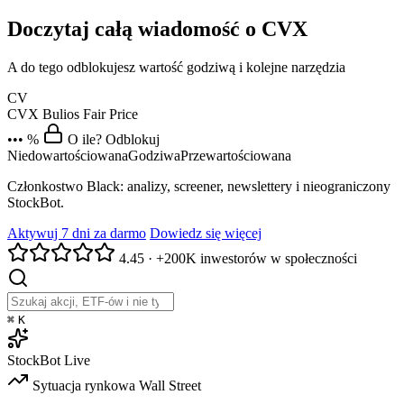
Doczytaj całą wiadomość o CVX
A do tego odblokujesz wartość godziwą i kolejne narzędzia
CV
CVX
Bulios Fair Price
••• %
O ile? Odblokuj
Niedowartościowana
Godziwa
Przewartościowana
Członkostwo Black: analizy, screener, newslettery i nieograniczony
StockBot.
Aktywuj 7 dni za darmo
Dowiedz się więcej
4.45
·
+200K inwestorów w społeczności
⌘
K
StockBot
Live
Sytuacja rynkowa
Wall Street