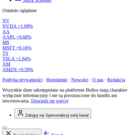
Stock Screener
Ostatnio oglądane
NV
NVDA
+1.09%
AA
AAPL
+0.60%
MS
MSFT
+0.16%
TS
TSLA
+1.94%
AM
AMZN
+0.59%
Polityka prywatności
·
Regulamin
·
Nowości
·
O nas
·
Redakcja
Wszystkie dane udostępniane na platformie Bulios mają charakter
wyłącznie informacyjny i nie są przeznaczone do handlu ani
inwestowania.
Dowiedz się więcej
Zaloguj się
Spersonalizuj swój kanał