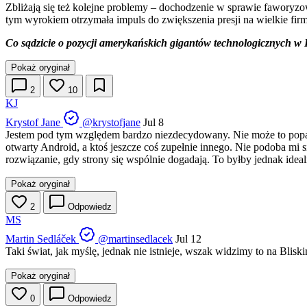
Zbliżają się też kolejne problemy – dochodzenie w sprawie fawory
tym wyrokiem otrzymała impuls do zwiększenia presji na wielkie fir
Co sądzicie o pozycji amerykańskich gigantów technologicznych w
Pokaż oryginał
2
10
KJ
Krystof Jane
@krystofjane
Jul 8
Jestem pod tym względem bardzo niezdecydowany. Nie może to popada
otwarty Android, a ktoś jeszcze coś zupełnie innego. Nie podoba mi 
rozwiązanie, gdy strony się wspólnie dogadają. To byłby jednak ideal
Pokaż oryginał
2
Odpowiedz
MS
Martin Sedláček
@martinsedlacek
Jul 12
Taki świat, jak myślę, jednak nie istnieje, wszak widzimy to na Blis
Pokaż oryginał
0
Odpowiedz