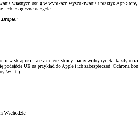
zowania własnych usług w wynikach wyszukiwania i praktyk App Store
my technologiczne w ogóle.
 Europie?
ć w skrajności, ale z drugiej strony mamy wolny rynek i każdy może 
się podejście UE na przykład do Apple i ich zabezpieczeń. Ochrona kon
ny świat :)
kim Wschodzie.