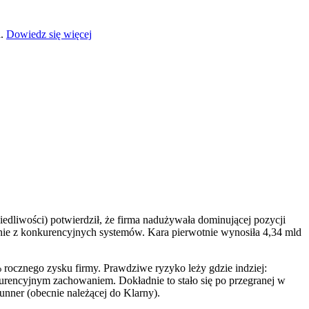
a.
Dowiedz się więcej
edliwości) potwierdził, że firma nadużywała dominującej pozycji
anie z konkurencyjnych systemów. Kara pierwotnie wynosiła 4,34 mld
% rocznego zysku firmy. Prawdziwe ryzyko leży gdzie indziej:
urencyjnym zachowaniem. Dokładnie to stało się po przegranej w
nner (obecnie należącej do Klarny).