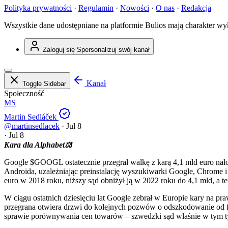
Polityka prywatności
·
Regulamin
·
Nowości
·
O nas
·
Redakcja
Wszystkie dane udostępniane na platformie Bulios mają charakter wy
Zaloguj się
Spersonalizuj swój kanał
Kanał
Toggle Sidebar
Społeczność
MS
Martin Sedláček
@martinsedlacek
·
Jul 8
·
Jul 8
Kara dla Alphabet⚖️
Google
$GOOGL
ostatecznie przegrał walkę z karą 4,1 mld euro n
Androida, uzależniając preinstalację wyszukiwarki Google, Chrome 
euro w 2018 roku, niższy sąd obniżył ją w 2022 roku do 4,1 mld, a ter
W ciągu ostatnich dziesięciu lat Google zebrał w Europie kary na pr
przegrana otwiera drzwi do kolejnych pozwów o odszkodowanie od f
sprawie porównywania cen towarów – szwedzki sąd właśnie w tym tyg