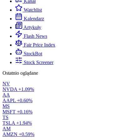
Kanał
Watchlist
Kalendarz
Artykuły
Flash News
Fair Price Index
StockBot
Stock Screener
Ostatnio oglądane
NV
NVDA
+1.09%
AA
AAPL
+0.60%
MS
MSFT
+0.16%
TS
TSLA
+1.94%
AM
AMZN
+0.59%