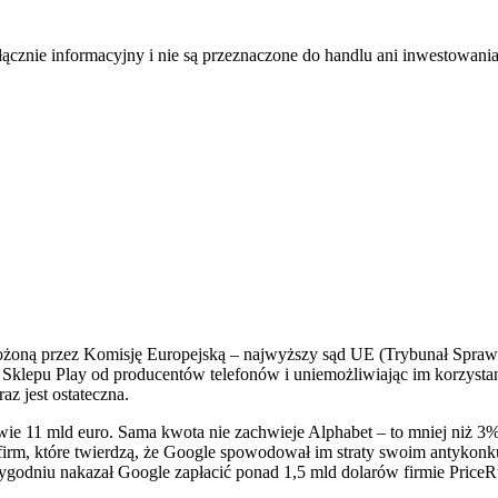
łącznie informacyjny i nie są przeznaczone do handlu ani inwestowani
ałożoną przez Komisję Europejską – najwyższy sąd UE (Trybunał Sprawi
i Sklepu Play od producentów telefonów i uniemożliwiając im korzyst
az jest ostateczna.
awie 11 mld euro. Sama kwota nie zachwieje Alphabet – to mniej niż 3
irm, które twierdzą, że Google spowodował im straty swoim antykonk
odniu nakazał Google zapłacić ponad 1,5 mld dolarów firmie PriceRu