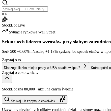
⌘
K
StockBot
Live
Sytuacja rynkowa
Wall Street
Sektor tech liderem wzrostów przy słabym zatrudnien
S&P 500
+0.60%
i Nasdaq
+1.18%
zyskały, bo spadek etatów w lipc
Zapytaj o to
Dlaczego liczba miejsc pracy w USA spadła w lipcu?
Które spółki 
StockBot zna 80,000+ akcji na całym świecie
Szukaj lub zapytaj o cokolwiek…
Używamy niezbędnych plików cookie do działania strony oraz opcjo