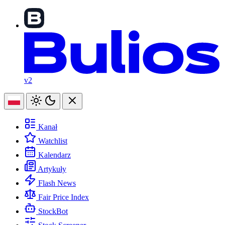
v2
Kanał
Watchlist
Kalendarz
Artykuły
Flash News
Fair Price Index
StockBot