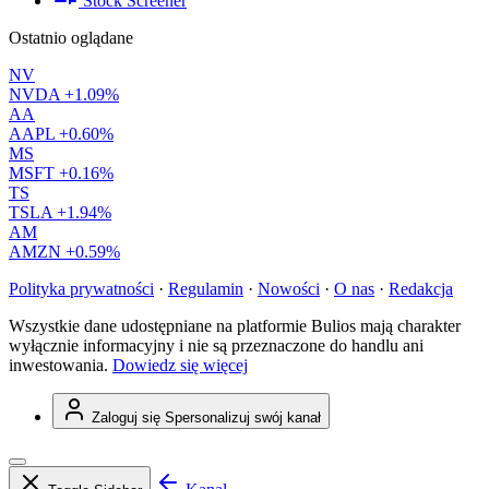
Stock Screener
Ostatnio oglądane
NV
NVDA
+1.09%
AA
AAPL
+0.60%
MS
MSFT
+0.16%
TS
TSLA
+1.94%
AM
AMZN
+0.59%
Polityka prywatności
·
Regulamin
·
Nowości
·
O nas
·
Redakcja
Wszystkie dane udostępniane na platformie Bulios mają charakter
wyłącznie informacyjny i nie są przeznaczone do handlu ani
inwestowania.
Dowiedz się więcej
Zaloguj się
Spersonalizuj swój kanał