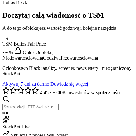
Bulios Black
Doczytaj całą wiadomość o TSM
A do tego odblokujesz wartość godziwą i kolejne narzędzia
TS
TSM
Bulios Fair Price
••• %
O ile? Odblokuj
Niedowartościowana
Godziwa
Przewartościowana
Członkostwo Black: analizy, screener, newslettery i nieograniczony
StockBot.
Aktywuj 7 dni za darmo
Dowiedz się więcej
4.45
·
+200K inwestorów w społeczności
⌘
K
StockBot
Live
Sytuacja rynkowa
Wall Street