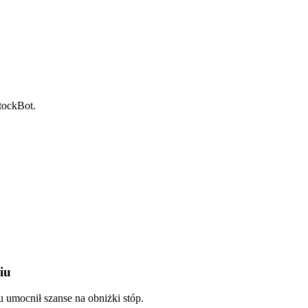
StockBot.
iu
u umocnił szanse na obniżki stóp.