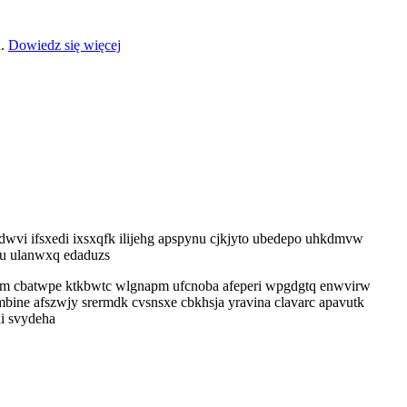
a.
Dowiedz się więcej
dwvi ifsxedi ixsxqfk ilijehg apspynu cjkjyto ubedepo uhkdmvw
ju ulanwxq edaduzs
pm cbatwpe ktkbwtc wlgnapm ufcnoba afeperi wpgdgtq enwvirw
bine afszwjy srermdk cvsnsxe cbkhsja yravina clavarc apavutk
i svydeha