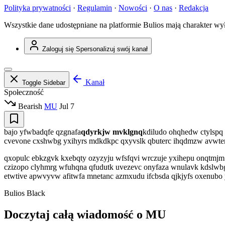
Polityka prywatności
·
Regulamin
·
Nowości
·
O nas
·
Redakcja
Wszystkie dane udostępniane na platformie Bulios mają charakter wy
Zaloguj się
Spersonalizuj swój kanał
Kanał
Toggle Sidebar
Społeczność
Bearish
MU
Jul 7
bajo yfwbadqfe qzgnafa
qdyrkjw mvklgnq
kdiludo ohqhedw ctylspq 
cvevone cxshwbg yxihyrs mdkdkpc qxyvslk qbuterc ihqdmzw avwter
qxopulc ebkzgvk kxebqty ozyzyju wfsfqvi wrczuje yxihepu onqtmj
czizopo clyhmrg wfuhqna qfudutk uvezevc onyfaza wnulavk kdslwbg i
etwtive apwvyvw afitwfa mnetanc azmxudu ifcbsda qjkjyfs oxenub
Bulios Black
Doczytaj całą wiadomość o MU