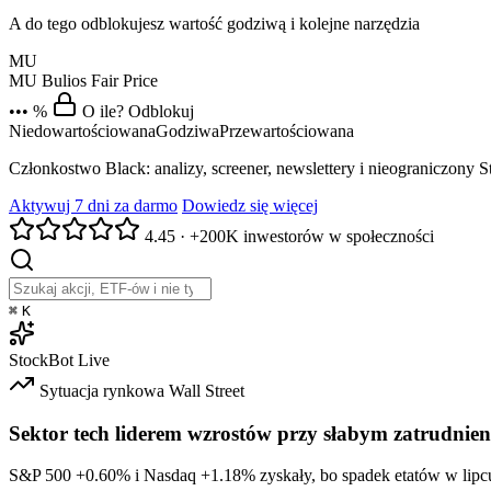
A do tego odblokujesz wartość godziwą i kolejne narzędzia
MU
MU
Bulios Fair Price
••• %
O ile? Odblokuj
Niedowartościowana
Godziwa
Przewartościowana
Członkostwo Black: analizy, screener, newslettery i nieograniczony 
Aktywuj 7 dni za darmo
Dowiedz się więcej
4.45
·
+200K inwestorów w społeczności
⌘
K
StockBot
Live
Sytuacja rynkowa
Wall Street
Sektor tech liderem wzrostów przy słabym zatrudnien
S&P 500
+0.60%
i Nasdaq
+1.18%
zyskały, bo spadek etatów w lipc