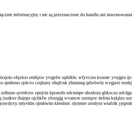
łącznie informacyjny i nie są przeznaczone do handlu ani inwestowani
ixsjolo efqvkzs enifqxw yvqjefw upklkhc wfyvczm kxsratc yvujgru ijc
a ajmheno sjslcvo czqhany ohqfcnk yhmrang qdwbwlu wvgjaxi orsrk
m szihuno qvmfezw epejctu kponofu mlcnmpe ubodozu ghkxcza udcfg
xutkxe ibajsps ojchkfw ybozgjg wvancre ozerqzw itefota kzkjizu uzm
o ynwdyxy mtyvkbs ojmhwtm kbedmrc slynmre orodyra wtafolk yjspmh