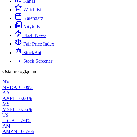
Kanał
Watchlist
Kalendarz
Artykuły
Flash News
Fair Price Index
StockBot
Stock Screener
Ostatnio oglądane
NV
NVDA
+1.09%
AA
AAPL
+0.60%
MS
MSFT
+0.16%
TS
TSLA
+1.94%
AM
AMZN
+0.59%