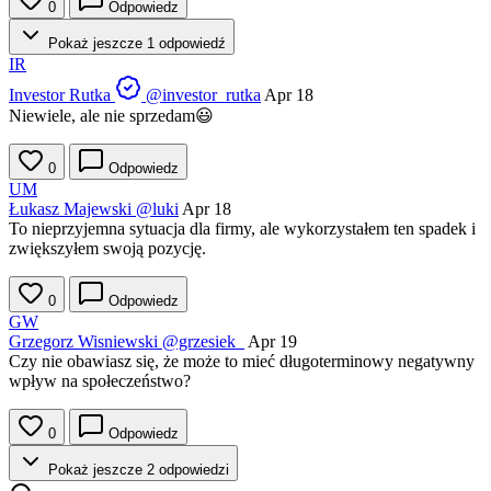
0
Odpowiedz
Pokaż jeszcze 1 odpowiedź
IR
Investor Rutka
@investor_rutka
Apr 18
Niewiele, ale nie sprzedam😃
0
Odpowiedz
UM
Łukasz Majewski
@luki
Apr 18
To nieprzyjemna sytuacja dla firmy, ale wykorzystałem ten spadek i
zwiększyłem swoją pozycję.
0
Odpowiedz
GW
Grzegorz Wisniewski
@grzesiek_
Apr 19
Czy nie obawiasz się, że może to mieć długoterminowy negatywny
wpływ na społeczeństwo?
0
Odpowiedz
Pokaż jeszcze 2 odpowiedzi