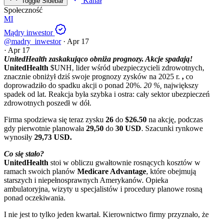
Kanał
Toggle Sidebar
Społeczność
MI
Mądry inwestor
@madry_inwestor
·
Apr 17
·
Apr 17
UnitedHealth zaskakująco obniża prognozy. Akcje spadają!
UnitedHealth
$UNH
, lider wśród ubezpieczycieli zdrowotnych,
znacznie obniżył dziś swoje prognozy zysków na 2025 r.
,
co
doprowadziło do spadku akcji o ponad 20%.
20 %,
największy
spadek od lat. Reakcja była szybka i ostra: cały sektor ubezpieczeń
zdrowotnych poszedł w dół.
Firma spodziewa się teraz zysku
26
do
$26.50
na akcję, podczas
gdy pierwotnie planowała
29,50
do
30 USD
. Szacunki rynkowe
wynosiły
29,73 USD.
Co się stało?
UnitedHealth
stoi w obliczu gwałtownie rosnących kosztów w
ramach swoich planów
Medicare Advantage
, które obejmują
starszych i niepełnosprawnych Amerykanów. Opieka
ambulatoryjna, wizyty u specjalistów i procedury planowe rosną
ponad oczekiwania.
I nie jest to tylko jeden kwartał. Kierownictwo firmy przyznało, że