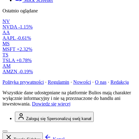
Stock Screener
Ostatnio oglądane
NV
NVDA
-1.15%
AA
AAPL
-0.61%
MS
MSFT
+2.32%
TS
TSLA
+0.78%
AM
AMZN
-0.19%
Polityka prywatności
·
Regulamin
·
Nowości
·
O nas
·
Redakcja
Wszystkie dane udostępniane na platformie Bulios mają charakter
wyłącznie informacyjny i nie są przeznaczone do handlu ani
inwestowania.
Dowiedz się więcej
Zaloguj się
Spersonalizuj swój kanał