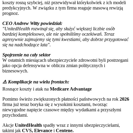
koszty rosną szybciej, niż przewidywał którykolwiek z ich modeli
predykcyjnych. W związku z tym firma reaguje masową rewizją
prognoz.
CEO Andrew Witty powiedział:
"UnitedHealth rozwinął się, aby służyć większej liczbie osób
bardziej kompleksowo, ale nie spełniliśmy oczekiwań. Teraz
agresywnie zajmujemy się tymi kwestiami, aby dobrze przygotować
się na nadchodzące lata".
Spojrzenie na cały sektor
W ostatnich miesiącach ubezpieczyciele zdrowotni byli postrzegani
jako opcja defensywna w obliczu zmian politycznych i
biznesowych.
⚠️ Komplikacje na wielu frontach:
Rosnące koszty i atak na
Medicare Advantage
Pomimo świeżo zwiększonych płatności państwowych na rok
2026
firma już teraz boryka się z wysokimi kosztami, tworząc
niewygodne napięcie czasowe między wydatkami a przyszłymi
przychodami.
Akcje
UnitedHealth
spadły wraz z innymi ubezpieczycielami,
takimi jak
CVS, Elevance
i
Centene.