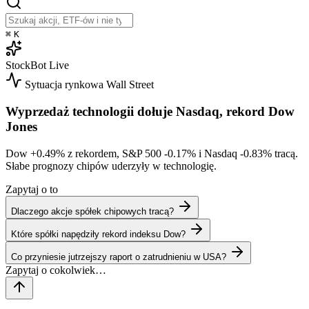
⌘
K
StockBot
Live
Sytuacja rynkowa
Wall Street
Wyprzedaż technologii dołuje Nasdaq, rekord Dow
Jones
Dow
+0.49%
z rekordem, S&P 500
-0.17%
i Nasdaq
-0.83%
tracą.
Słabe prognozy chipów uderzyły w technologię.
Zapytaj o to
Dlaczego akcje spółek chipowych tracą?
Które spółki napędziły rekord indeksu Dow?
Co przyniesie jutrzejszy raport o zatrudnieniu w USA?