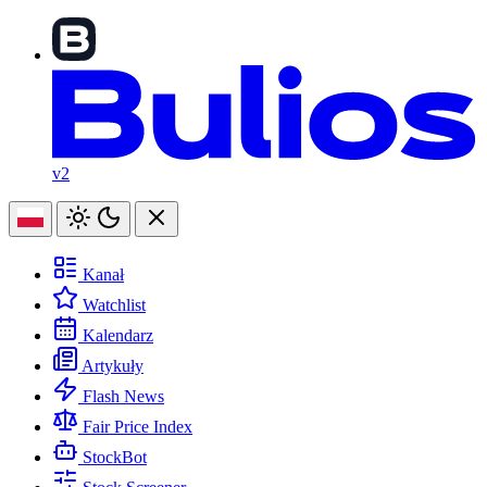
v2
Kanał
Watchlist
Kalendarz
Artykuły
Flash News
Fair Price Index
StockBot