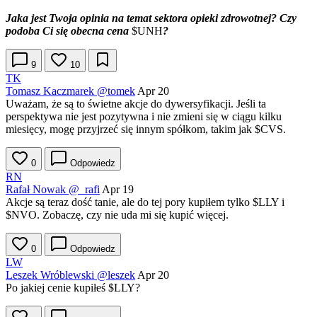
Jaka jest Twoja opinia na temat sektora opieki zdrowotnej? Czy
podoba Ci się obecna cena
$UNH
?
9
10
TK
Tomasz Kaczmarek
@tomek
Apr 20
Uważam, że są to świetne akcje do dywersyfikacji. Jeśli ta
perspektywa nie jest pozytywna i nie zmieni się w ciągu kilku
miesięcy, mogę przyjrzeć się innym spółkom, takim jak
$CVS
.
0
Odpowiedz
RN
Rafał Nowak
@_rafi
Apr 19
Akcje są teraz dość tanie, ale do tej pory kupiłem tylko
$LLY
i
$NVO
. Zobaczę, czy nie uda mi się kupić więcej.
0
Odpowiedz
LW
Leszek Wróblewski
@leszek
Apr 20
Po jakiej cenie kupiłeś
$LLY
?