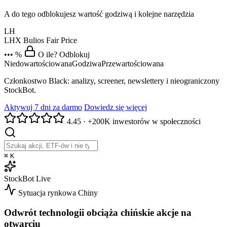
A do tego odblokujesz wartość godziwą i kolejne narzędzia
LH
LHX
Bulios Fair Price
••• %
O ile? Odblokuj
Niedowartościowana
Godziwa
Przewartościowana
Członkostwo Black: analizy, screener, newslettery i nieograniczony
StockBot.
Aktywuj 7 dni za darmo
Dowiedz się więcej
4.45
·
+200K inwestorów w społeczności
⌘
K
StockBot
Live
Sytuacja rynkowa
Chiny
Odwrót technologii obciąża chińskie akcje na
otwarciu