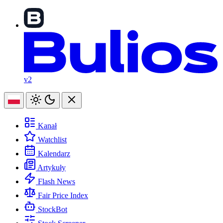
v2
Kanał
Watchlist
Kalendarz
Artykuły
Flash News
Fair Price Index
StockBot