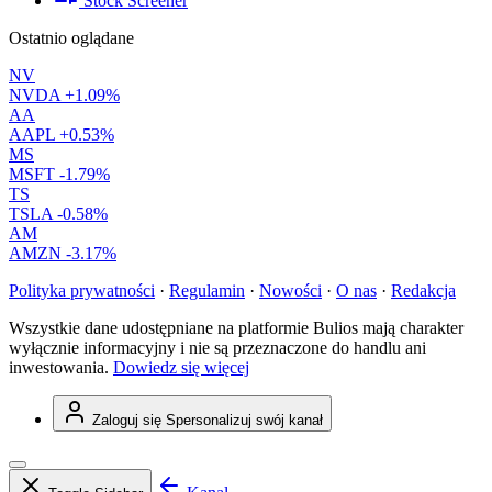
Stock Screener
Ostatnio oglądane
NV
NVDA
+1.09%
AA
AAPL
+0.53%
MS
MSFT
-1.79%
TS
TSLA
-0.58%
AM
AMZN
-3.17%
Polityka prywatności
·
Regulamin
·
Nowości
·
O nas
·
Redakcja
Wszystkie dane udostępniane na platformie Bulios mają charakter
wyłącznie informacyjny i nie są przeznaczone do handlu ani
inwestowania.
Dowiedz się więcej
Zaloguj się
Spersonalizuj swój kanał