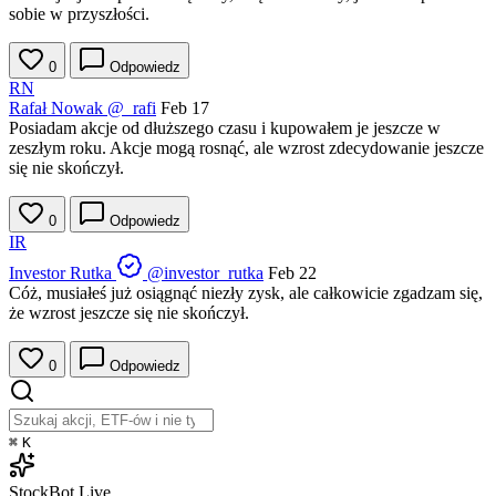
sobie w przyszłości.
0
Odpowiedz
RN
Rafał Nowak
@_rafi
Feb 17
Posiadam akcje od dłuższego czasu i kupowałem je jeszcze w
zeszłym roku. Akcje mogą rosnąć, ale wzrost zdecydowanie jeszcze
się nie skończył.
0
Odpowiedz
IR
Investor Rutka
@investor_rutka
Feb 22
Cóż, musiałeś już osiągnąć niezły zysk, ale całkowicie zgadzam się,
że wzrost jeszcze się nie skończył.
0
Odpowiedz
⌘
K
StockBot
Live