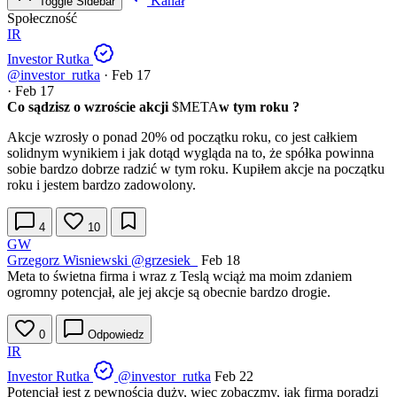
Kanał
Toggle Sidebar
Społeczność
IR
Investor Rutka
@investor_rutka
·
Feb 17
·
Feb 17
Co sądzisz o wzroście akcji
$META
w tym roku ?
Akcje wzrosły o ponad 20% od początku roku, co jest całkiem
solidnym wynikiem i jak dotąd wygląda na to, że spółka powinna
sobie bardzo dobrze radzić w tym roku. Kupiłem akcje na początku
roku i jestem bardzo zadowolony.
4
10
GW
Grzegorz Wisniewski
@grzesiek_
Feb 18
Meta to świetna firma i wraz z Teslą wciąż ma moim zdaniem
ogromny potencjał, ale jej akcje są obecnie bardzo drogie.
0
Odpowiedz
IR
Investor Rutka
@investor_rutka
Feb 22
Potencjał jest z pewnością duży, więc zobaczmy, jak firma poradzi