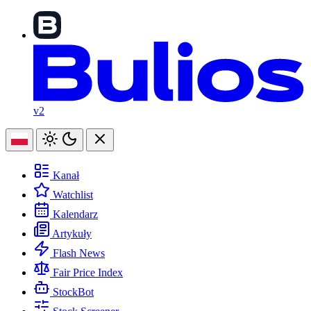
v2
Kanał
Watchlist
Kalendarz
Artykuły
Flash News
Fair Price Index
StockBot