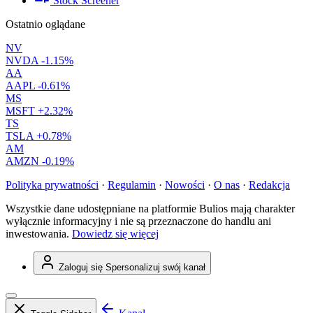
Stock Screener
Ostatnio oglądane
NV
NVDA
-1.15%
AA
AAPL
-0.61%
MS
MSFT
+2.32%
TS
TSLA
+0.78%
AM
AMZN
-0.19%
Polityka prywatności
·
Regulamin
·
Nowości
·
O nas
·
Redakcja
Wszystkie dane udostępniane na platformie Bulios mają charakter
wyłącznie informacyjny i nie są przeznaczone do handlu ani
inwestowania.
Dowiedz się więcej
Zaloguj się
Spersonalizuj swój kanał