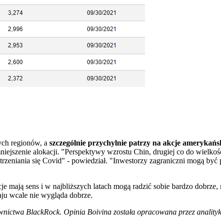
nych regionów, a
szczególnie przychylnie patrzy na akcje amerykańsk
mniejszenie alokacji. "Perspektywy wzrostu Chin, drugiej co do wielko
trzeniania się Covid" - powiedział. "Inwestorzy zagraniczni mogą by
e mają sens i w najbliższych latach mogą radzić sobie bardzo dobrze, 
aju wcale nie wygląda dobrze.
erownictwa BlackRock. Opinia Boivina została opracowana przez anality