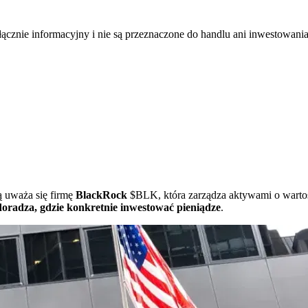
łącznie informacyjny i nie są przeznaczone do handlu ani inwestowani
ą uważa się firmę
BlackRock
$BLK
, która zarządza aktywami o wart
doradza, gdzie konkretnie inwestować pieniądze
.