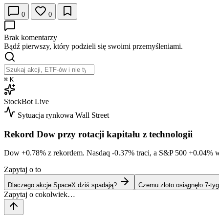
0
0
Brak komentarzy
Bądź pierwszy, który podzieli się swoimi przemyśleniami.
⌘
K
StockBot
Live
Sytuacja rynkowa
Wall Street
Rekord Dow przy rotacji kapitału z technologii
Dow
+0.78%
z rekordem. Nasdaq
-0.37%
traci, a S&P 500
+0.04%
w
Zapytaj o to
Dlaczego akcje SpaceX dziś spadają?
Czemu złoto osiągnęło 7-t