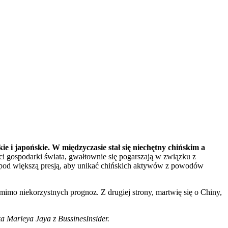
ie i japońskie. W międzyczasie stał się niechętny chińskim a
ści gospodarki świata, gwałtownie się pogarszają w związku z
ć pod większą presją, aby unikać chińskich aktywów z powodów
mimo niekorzystnych prognoz. Z drugiej strony, martwię się o Chiny,
ka Marleya Jaya z BussinesInsider.