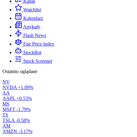
Kanał
Watchlist
Kalendarz
Artykuły
Flash News
Fair Price Index
StockBot
Stock Screener
Ostatnio oglądane
NV
NVDA
+1.09%
AA
AAPL
+0.53%
MS
MSFT
-1.79%
TS
TSLA
-0.58%
AM
AMZN
-3.17%