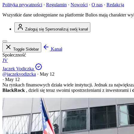
Polityka prywatności
·
Regulamin
·
Nowości
·
O nas
·
Redakcja
Wszystkie dane udostępniane na platformie Bulios mają charakter wy
Zaloguj się
Spersonalizuj swój kanał
Kanał
Toggle Sidebar
Społeczność
JV
Jaczek Vodiczka
@jaczekvodizcka
·
May 12
·
May 12
Na rynkach finansowych działa wiele instytucji. Jednak za największ
BlackRock
, dzieli się teraz swoimi spostrzeżeniami z inwestorami i