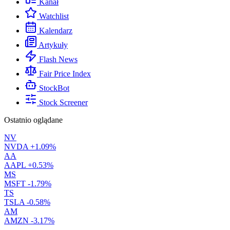
Kanał
Watchlist
Kalendarz
Artykuły
Flash News
Fair Price Index
StockBot
Stock Screener
Ostatnio oglądane
NV
NVDA
+1.09%
AA
AAPL
+0.53%
MS
MSFT
-1.79%
TS
TSLA
-0.58%
AM
AMZN
-3.17%