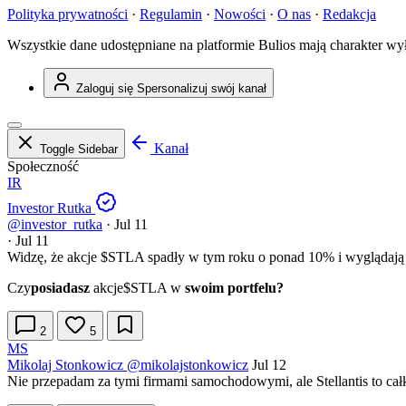
Polityka prywatności
·
Regulamin
·
Nowości
·
O nas
·
Redakcja
Wszystkie dane udostępniane na platformie Bulios mają charakter wy
Zaloguj się
Spersonalizuj swój kanał
Kanał
Toggle Sidebar
Społeczność
IR
Investor Rutka
@investor_rutka
·
Jul 11
·
Jul 11
Widzę, że akcje
$STLA
spadły w tym roku o ponad 10% i wyglądają na
Czy
posiadasz
akcje
$STLA
w
swoim portfelu?
2
5
MS
Mikolaj Stonkowicz
@mikolajstonkowicz
Jul 12
Nie przepadam za tymi firmami samochodowymi, ale Stellantis to ca