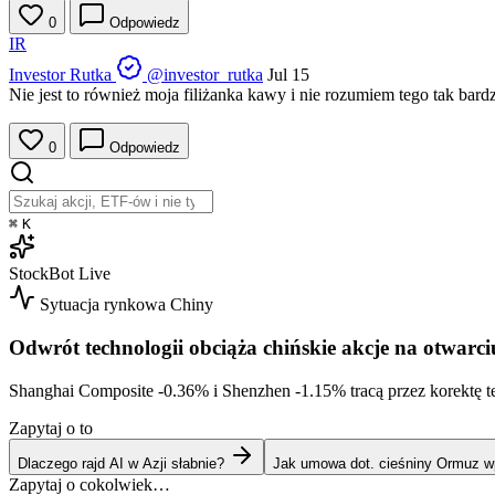
0
Odpowiedz
IR
Investor Rutka
@investor_rutka
Jul 15
Nie jest to również moja filiżanka kawy i nie rozumiem tego tak bard
0
Odpowiedz
⌘
K
StockBot
Live
Sytuacja rynkowa
Chiny
Odwrót technologii obciąża chińskie akcje na otwarci
Shanghai Composite
-0.36%
i Shenzhen
-1.15%
tracą przez korektę 
Zapytaj o to
Dlaczego rajd AI w Azji słabnie?
Jak umowa dot. cieśniny Ormuz w