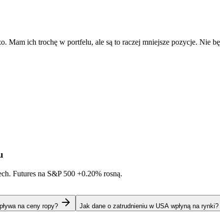
zo. Mam ich trochę w portfelu, ale są to raczej mniejsze pozycje. Nie 
u
tech. Futures na S&P 500
+0.20%
rosną.
pływa na ceny ropy?
Jak dane o zatrudnieniu w USA wpłyną na rynki?