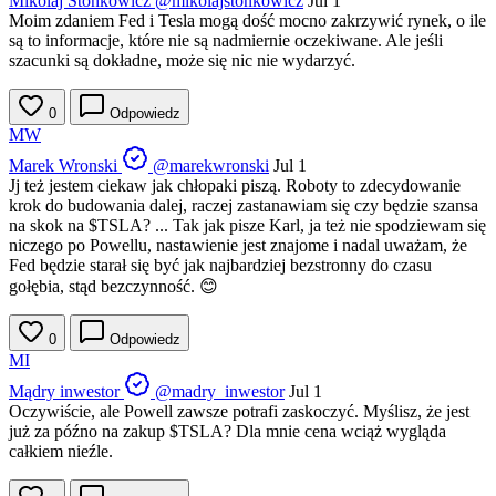
Mikolaj Stonkowicz
@mikolajstonkowicz
Jul 1
Moim zdaniem Fed i Tesla mogą dość mocno zakrzywić rynek, o ile
są to informacje, które nie są nadmiernie oczekiwane. Ale jeśli
szacunki są dokładne, może się nic nie wydarzyć.
0
Odpowiedz
MW
Marek Wronski
@marekwronski
Jul 1
Jj też jestem ciekaw jak chłopaki piszą. Roboty to zdecydowanie
krok do budowania dalej, raczej zastanawiam się czy będzie szansa
na skok na
$TSLA
? ... Tak jak pisze Karl, ja też nie spodziewam się
niczego po Powellu, nastawienie jest znajome i nadal uważam, że
Fed będzie starał się być jak najbardziej bezstronny do czasu
gołębia, stąd bezczynność. 😊
0
Odpowiedz
MI
Mądry inwestor
@madry_inwestor
Jul 1
Oczywiście, ale Powell zawsze potrafi zaskoczyć. Myślisz, że jest
już za późno na zakup
$TSLA
? Dla mnie cena wciąż wygląda
całkiem nieźle.