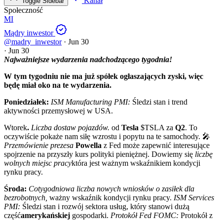
Kanał
Toggle Sidebar
Społeczność
MI
Mądry inwestor
@madry_inwestor
·
Jun 30
·
Jun 30
Najważniejsze wydarzenia nadchodzącego tygodnia!
W tym tygodniu nie ma już spółek ogłaszających zyski, więc
będę miał oko na te wydarzenia.
Poniedziałek:
ISM Manufacturing PMI:
Śledzi stan i trend
aktywności przemysłowej w USA.
Wtorek
.
Liczba dostaw pojazdów.
od
Tesla
$TSLA
za
Q2
. To
oczywiście pokaże nam siłę wzrostu i popytu na te samochody. 🎤
Przemówienie prezesa
Powella
z Fed może zapewnić interesujące
spojrzenie na przyszły kurs polityki pieniężnej. Dowiemy się
liczbę
wolnych miejsc pracy
która jest ważnym wskaźnikiem kondycji
rynku pracy.
Środa:
Cotygodniowa liczba nowych wniosków o zasiłek dla
bezrobotnych,
ważny wskaźnik kondycji rynku pracy.
ISM Services
PMI:
Śledzi stan i rozwój sektora usług, który stanowi dużą
część
amerykańskiej
gospodarki.
Protokół Fed FOMC:
Protokół z