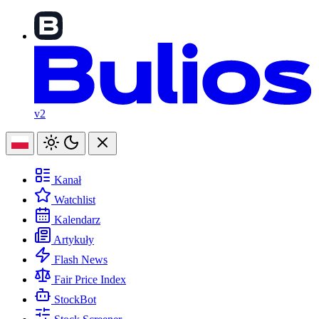
v2
Kanał
Watchlist
Kalendarz
Artykuły
Flash News
Fair Price Index
StockBot