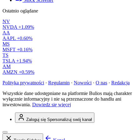
Stock Screener
Ostatnio oglądane
NV
NVDA
+1.09%
AA
AAPL
+0.60%
MS
MSFT
+0.16%
TS
TSLA
+1.94%
AM
AMZN
+0.59%
Polityka prywatności
·
Regulamin
·
Nowości
·
O nas
·
Redakcja
Wszystkie dane udostępniane na platformie Bulios mają charakter
wyłącznie informacyjny i nie są przeznaczone do handlu ani
inwestowania.
Dowiedz się więcej
Zaloguj się
Spersonalizuj swój kanał