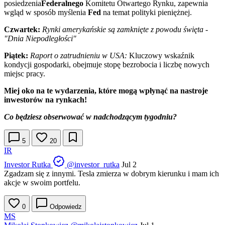
posiedzenia
Federalnego
Komitetu Otwartego Rynku, zapewnia
wgląd w sposób myślenia
Fed
na temat polityki pieniężnej.
Czwartek:
Rynki amerykańskie są zamknięte z powodu święta -
"Dnia Niepodległości"
Piątek:
Raport o zatrudnieniu w USA:
Kluczowy wskaźnik
kondycji gospodarki, obejmuje stopę bezrobocia i liczbę nowych
miejsc pracy.
Miej oko na te wydarzenia, które mogą wpłynąć na nastroje
inwestorów na rynkach!
Co będziesz obserwować w nadchodzącym tygodniu?
5
20
IR
Investor Rutka
@investor_rutka
Jul 2
Zgadzam się z innymi. Tesla zmierza w dobrym kierunku i mam ich
akcje w swoim portfelu.
0
Odpowiedz
MS