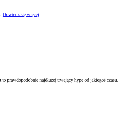
a.
Dowiedz się więcej
t to prawdopodobnie najdłużej trwający hype od jakiegoś czasu.