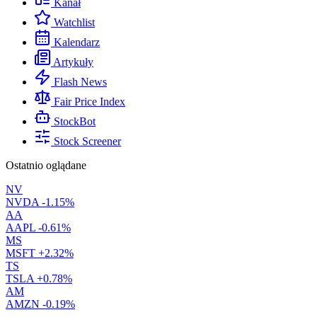
Kanał
Watchlist
Kalendarz
Artykuły
Flash News
Fair Price Index
StockBot
Stock Screener
Ostatnio oglądane
NV
NVDA
-1.15%
AA
AAPL
-0.61%
MS
MSFT
+2.32%
TS
TSLA
+0.78%
AM
AMZN
-0.19%