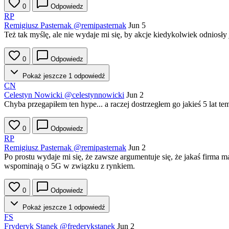
0
Odpowiedz
RP
Remigiusz Pasternak
@remipasternak
Jun 5
Też tak myślę, ale nie wydaje mi się, by akcje kiedykolwiek odniosły
0
Odpowiedz
Pokaż jeszcze 1 odpowiedź
CN
Celestyn Nowicki
@celestynnowicki
Jun 2
Chyba przegapiłem ten hype... a raczej dostrzegłem go jakieś 5 lat temu
0
Odpowiedz
RP
Remigiusz Pasternak
@remipasternak
Jun 2
Po prostu wydaje mi się, że zawsze argumentuje się, że jakaś firma m
wspominają o 5G w związku z rynkiem.
0
Odpowiedz
Pokaż jeszcze 1 odpowiedź
FS
Fryderyk Stanek
@frederykstanek
Jun 2