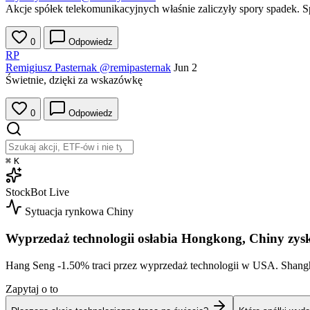
Akcje spółek telekomunikacyjnych właśnie zaliczyły spory spadek. Sp
0
Odpowiedz
RP
Remigiusz Pasternak
@remipasternak
Jun 2
Świetnie, dzięki za wskazówkę
0
Odpowiedz
⌘
K
StockBot
Live
Sytuacja rynkowa
Chiny
Wyprzedaż technologii osłabia Hongkong, Chiny zys
Hang Seng
-1.50%
traci przez wyprzedaż technologii w USA. Shan
Zapytaj o to