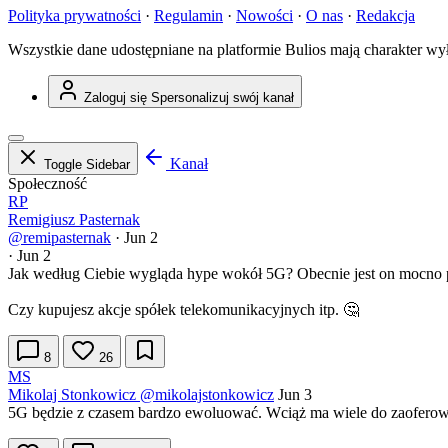
Polityka prywatności
·
Regulamin
·
Nowości
·
O nas
·
Redakcja
Wszystkie dane udostępniane na platformie Bulios mają charakter wy
Zaloguj się
Spersonalizuj swój kanał
Kanał
Toggle Sidebar
Społeczność
RP
Remigiusz Pasternak
@remipasternak
·
Jun 2
·
Jun 2
Jak według Ciebie wygląda hype wokół 5G? Obecnie jest on mocno przy
Czy kupujesz akcje spółek telekomunikacyjnych itp. 🤔
8
26
MS
Mikolaj Stonkowicz
@mikolajstonkowicz
Jun 3
5G będzie z czasem bardzo ewoluować. Wciąż ma wiele do zaoferowan