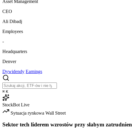
Asset Management
CEO
Ali Dibadj
Employees
-
Headquarters
Denver
Dywidendy
Earnings
⌘
K
StockBot
Live
Sytuacja rynkowa
Wall Street
Sektor tech liderem wzrostów przy słabym zatrudnien