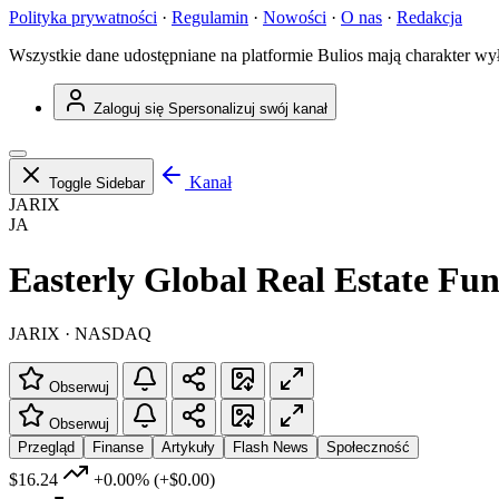
Polityka prywatności
·
Regulamin
·
Nowości
·
O nas
·
Redakcja
Wszystkie dane udostępniane na platformie Bulios mają charakter wy
Zaloguj się
Spersonalizuj swój kanał
Kanał
Toggle Sidebar
JARIX
JA
Easterly Global Real Estate Fu
JARIX · NASDAQ
Obserwuj
Obserwuj
Przegląd
Finanse
Artykuły
Flash News
Społeczność
$16.24
+0.00%
(+$0.00)