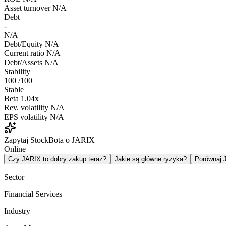
Asset turnover
N/A
Debt
-
N/A
Debt/Equity
N/A
Current ratio
N/A
Debt/Assets
N/A
Stability
100
/100
Stable
Beta
1.04x
Rev. volatility
N/A
EPS volatility
N/A
Zapytaj StockBota o JARIX
Online
Czy JARIX to dobry zakup teraz?
Jakie są główne ryzyka?
Porównaj
Sector
Financial Services
Industry