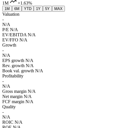
1M
+1.63%
1M
6M
YTD
1Y
5Y
MAX
Valuation
-
N/A
P/E
N/A
EV/EBITDA
N/A
EV/FFO
N/A
Growth
-
N/A
EPS growth
N/A
Rev. growth
N/A
Book val. growth
N/A
Profitability
-
N/A
Gross margin
N/A
Net margin
N/A
FCF margin
N/A
Quality
-
N/A
ROIC
N/A
ROE
N/A