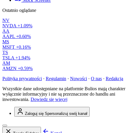
Stock Screener
Ostatnio oglądane
NV
NVDA
+1.09%
AA
AAPL
+0.60%
MS
MSFT
+0.16%
TS
TSLA
+1.94%
AM
AMZN
+0.59%
Polityka prywatności
·
Regulamin
·
Nowości
·
O nas
·
Redakcja
Wszystkie dane udostępniane na platformie Bulios mają charakter
wyłącznie informacyjny i nie są przeznaczone do handlu ani
inwestowania.
Dowiedz się więcej
Zaloguj się
Spersonalizuj swój kanał