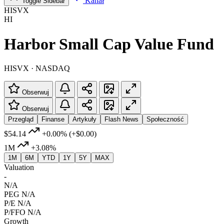
Kanał
Toggle Sidebar
HISVX
HI
Harbor Small Cap Value Fund
HISVX · NASDAQ
Obserwuj
Obserwuj
Przegląd
Finanse
Artykuły
Flash News
Społeczność
$54.14
+0.00%
(+$0.00)
1M
+3.08%
1M
6M
YTD
1Y
5Y
MAX
Valuation
-
N/A
PEG
N/A
P/E
N/A
P/FFO
N/A
Growth