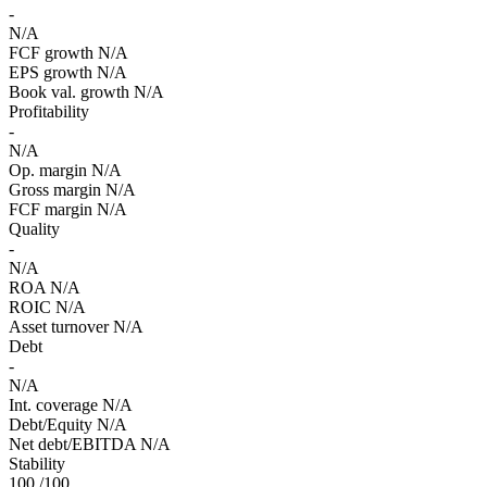
-
N/A
FCF growth
N/A
EPS growth
N/A
Book val. growth
N/A
Profitability
-
N/A
Op. margin
N/A
Gross margin
N/A
FCF margin
N/A
Quality
-
N/A
ROA
N/A
ROIC
N/A
Asset turnover
N/A
Debt
-
N/A
Int. coverage
N/A
Debt/Equity
N/A
Net debt/EBITDA
N/A
Stability
100
/100