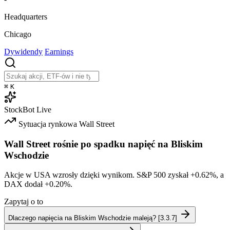
Headquarters
Chicago
Dywidendy
Earnings
⌘
K
StockBot
Live
Sytuacja rynkowa
Wall Street
Wall Street rośnie po spadku napięć na Bliskim
Wschodzie
Akcje w USA wzrosły dzięki wynikom. S&P 500 zyskał
+0.62%
, a
DAX dodał
+0.20%
.
Zapytaj o to
Dlaczego napięcia na Bliskim Wschodzie maleją? [3.3.7]