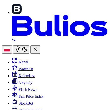
v2
Kanał
Watchlist
Kalendarz
Artykuły
Flash News
Fair Price Index
StockBot