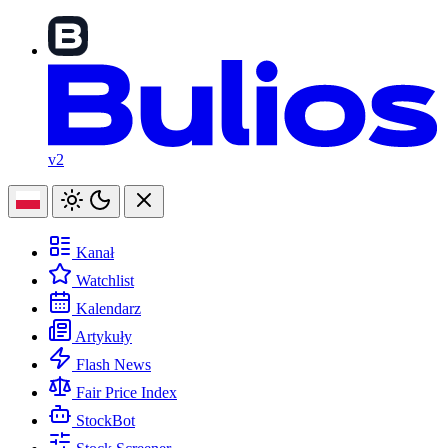
v2
Kanał
Watchlist
Kalendarz
Artykuły
Flash News
Fair Price Index
StockBot