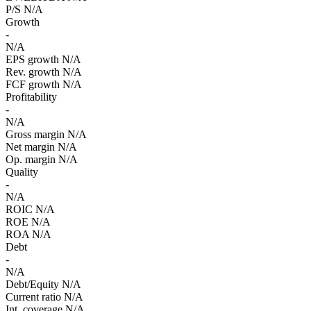
P/S
N/A
Growth
-
N/A
EPS growth
N/A
Rev. growth
N/A
FCF growth
N/A
Profitability
-
N/A
Gross margin
N/A
Net margin
N/A
Op. margin
N/A
Quality
-
N/A
ROIC
N/A
ROE
N/A
ROA
N/A
Debt
-
N/A
Debt/Equity
N/A
Current ratio
N/A
Int. coverage
N/A