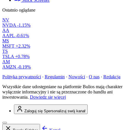
Stock Screener
Ostatnio oglądane
NV
NVDA
-1.15%
AA
AAPL
-0.61%
MS
MSFT
+2.32%
TS
TSLA
+0.78%
AM
AMZN
-0.19%
Polityka prywatności
·
Regulamin
·
Nowości
·
O nas
·
Redakcja
Wszystkie dane udostępniane na platformie Bulios mają charakter
wyłącznie informacyjny i nie są przeznaczone do handlu ani
inwestowania.
Dowiedz się więcej
Zaloguj się
Spersonalizuj swój kanał