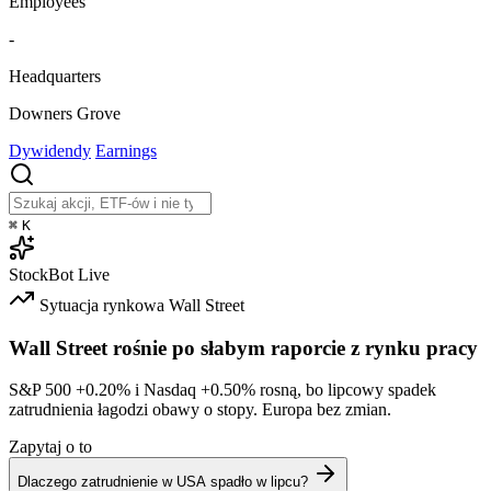
Employees
-
Headquarters
Downers Grove
Dywidendy
Earnings
⌘
K
StockBot
Live
Sytuacja rynkowa
Wall Street
Wall Street rośnie po słabym raporcie z rynku pracy
S&P 500
+0.20%
i Nasdaq
+0.50%
rosną, bo lipcowy spadek
zatrudnienia łagodzi obawy o stopy. Europa bez zmian.
Zapytaj o to
Dlaczego zatrudnienie w USA spadło w lipcu?