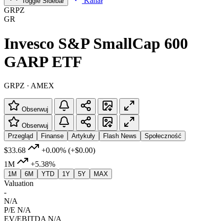
Kanał
Toggle Sidebar
GRPZ
GR
Invesco S&P SmallCap 600
GARP ETF
GRPZ · AMEX
Obserwuj
Obserwuj
Przegląd
Finanse
Artykuły
Flash News
Społeczność
$33.68
+0.00%
(+$0.00)
1M
+5.38%
1M
6M
YTD
1Y
5Y
MAX
Valuation
-
N/A
P/E
N/A
EV/EBITDA
N/A