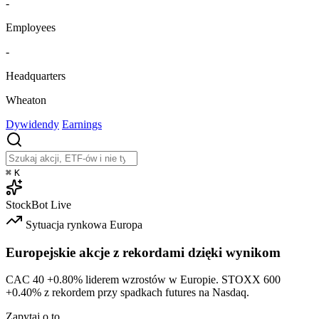
-
Employees
-
Headquarters
Wheaton
Dywidendy
Earnings
⌘
K
StockBot
Live
Sytuacja rynkowa
Europa
Europejskie akcje z rekordami dzięki wynikom
CAC 40
+0.80%
liderem wzrostów w Europie. STOXX 600
+0.40%
z rekordem przy spadkach futures na Nasdaq.
Zapytaj o to