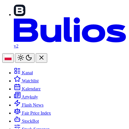
v2
Kanał
Watchlist
Kalendarz
Artykuły
Flash News
Fair Price Index
StockBot