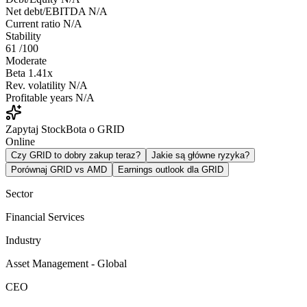
Net debt/EBITDA
N/A
Current ratio
N/A
Stability
61
/100
Moderate
Beta
1.41x
Rev. volatility
N/A
Profitable years
N/A
Zapytaj StockBota o GRID
Online
Czy GRID to dobry zakup teraz?
Jakie są główne ryzyka?
Porównaj GRID vs AMD
Earnings outlook dla GRID
Sector
Financial Services
Industry
Asset Management - Global
CEO