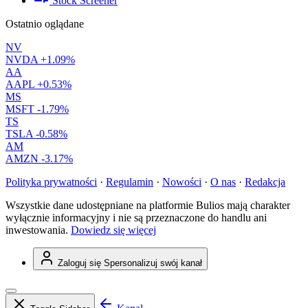
Stock Screener
Ostatnio oglądane
NV
NVDA
+1.09%
AA
AAPL
+0.53%
MS
MSFT
-1.79%
TS
TSLA
-0.58%
AM
AMZN
-3.17%
Polityka prywatności
·
Regulamin
·
Nowości
·
O nas
·
Redakcja
Wszystkie dane udostępniane na platformie Bulios mają charakter
wyłącznie informacyjny i nie są przeznaczone do handlu ani
inwestowania.
Dowiedz się więcej
Zaloguj się
Spersonalizuj swój kanał