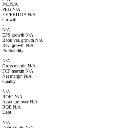
P/E
N/A
PEG
N/A
EV/EBITDA
N/A
Growth
-
N/A
EPS growth
N/A
Book val. growth
N/A
Rev. growth
N/A
Profitability
-
N/A
Gross margin
N/A
FCF margin
N/A
Net margin
N/A
Quality
-
N/A
ROIC
N/A
Asset turnover
N/A
ROE
N/A
Debt
-
N/A
Debt/Equity
N/A