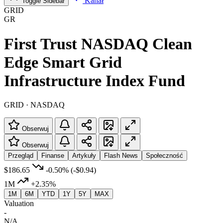
Kanał
Toggle Sidebar
GRID
GR
First Trust NASDAQ Clean
Edge Smart Grid
Infrastructure Index Fund
GRID · NASDAQ
Obserwuj
Obserwuj
Przegląd
Finanse
Artykuły
Flash News
Społeczność
$186.65
-0.50%
(-$0.94)
1M
+2.35%
1M
6M
YTD
1Y
5Y
MAX
Valuation
-
N/A