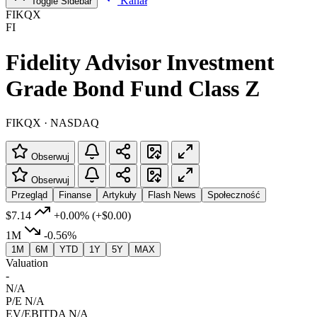
Kanał
Toggle Sidebar
FIKQX
FI
Fidelity Advisor Investment
Grade Bond Fund Class Z
FIKQX · NASDAQ
Obserwuj
Obserwuj
Przegląd
Finanse
Artykuły
Flash News
Społeczność
$7.14
+0.00%
(+$0.00)
1M
-0.56%
1M
6M
YTD
1Y
5Y
MAX
Valuation
-
N/A
P/E
N/A
EV/EBITDA
N/A