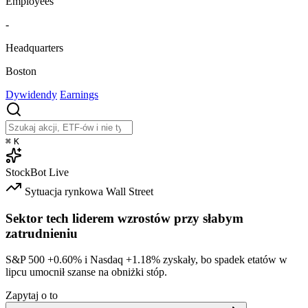
Employees
-
Headquarters
Boston
Dywidendy
Earnings
⌘
K
StockBot
Live
Sytuacja rynkowa
Wall Street
Sektor tech liderem wzrostów przy słabym
zatrudnieniu
S&P 500
+0.60%
i Nasdaq
+1.18%
zyskały, bo spadek etatów w
lipcu umocnił szanse na obniżki stóp.
Zapytaj o to