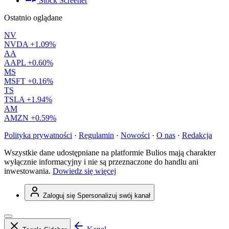
Stock Screener
Ostatnio oglądane
NV
NVDA
+1.09%
AA
AAPL
+0.60%
MS
MSFT
+0.16%
TS
TSLA
+1.94%
AM
AMZN
+0.59%
Polityka prywatności
·
Regulamin
·
Nowości
·
O nas
·
Redakcja
Wszystkie dane udostępniane na platformie Bulios mają charakter
wyłącznie informacyjny i nie są przeznaczone do handlu ani
inwestowania.
Dowiedz się więcej
Zaloguj się
Spersonalizuj swój kanał