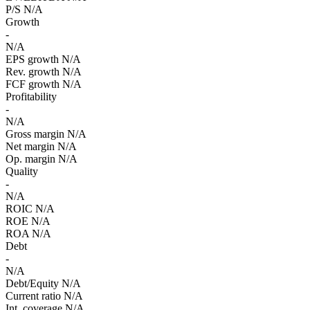
P/S
N/A
Growth
-
N/A
EPS growth
N/A
Rev. growth
N/A
FCF growth
N/A
Profitability
-
N/A
Gross margin
N/A
Net margin
N/A
Op. margin
N/A
Quality
-
N/A
ROIC
N/A
ROE
N/A
ROA
N/A
Debt
-
N/A
Debt/Equity
N/A
Current ratio
N/A
Int. coverage
N/A