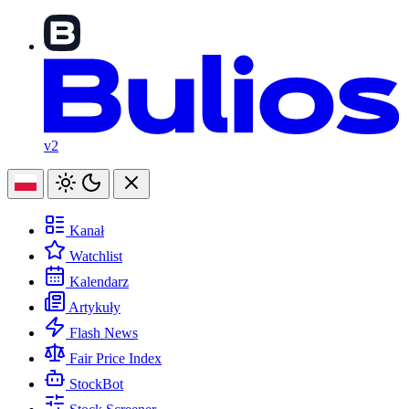
v2
Kanał
Watchlist
Kalendarz
Artykuły
Flash News
Fair Price Index
StockBot