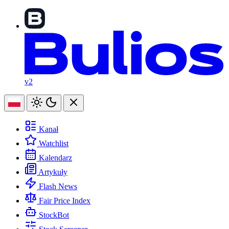
v2
Kanał
Watchlist
Kalendarz
Artykuły
Flash News
Fair Price Index
StockBot