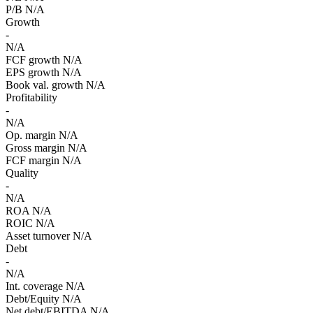
P/B
N/A
Growth
-
N/A
FCF growth
N/A
EPS growth
N/A
Book val. growth
N/A
Profitability
-
N/A
Op. margin
N/A
Gross margin
N/A
FCF margin
N/A
Quality
-
N/A
ROA
N/A
ROIC
N/A
Asset turnover
N/A
Debt
-
N/A
Int. coverage
N/A
Debt/Equity
N/A
Net debt/EBITDA
N/A