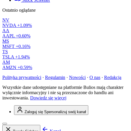
Stock Screener
Ostatnio oglądane
NV
NVDA
+1.09%
AA
AAPL
+0.60%
MS
MSFT
+0.16%
TS
TSLA
+1.94%
AM
AMZN
+0.59%
Polityka prywatności
·
Regulamin
·
Nowości
·
O nas
·
Redakcja
Wszystkie dane udostępniane na platformie Bulios mają charakter
wyłącznie informacyjny i nie są przeznaczone do handlu ani
inwestowania.
Dowiedz się więcej
Zaloguj się
Spersonalizuj swój kanał