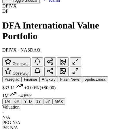
Kanał
Toggle Sidebar
DFIVX
DF
DFA International Value
Portfolio
DFIVX · NASDAQ
Obserwuj
Obserwuj
Przegląd
Finanse
Artykuły
Flash News
Społeczność
$33.11
+0.00%
(+$0.00)
1M
+4.65%
1M
6M
YTD
1Y
5Y
MAX
Valuation
-
N/A
PEG
N/A
P/E
N/A