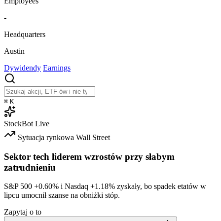
Employees
-
Headquarters
Austin
Dywidendy
Earnings
⌘
K
StockBot
Live
Sytuacja rynkowa
Wall Street
Sektor tech liderem wzrostów przy słabym
zatrudnieniu
S&P 500
+0.60%
i Nasdaq
+1.18%
zyskały, bo spadek etatów w
lipcu umocnił szanse na obniżki stóp.
Zapytaj o to