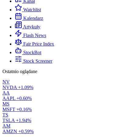
Kanał
Watchlist
Kalendarz
Artykuły
Flash News
Fair Price Index
StockBot
Stock Screener
Ostatnio oglądane
NV
NVDA
+1.09%
AA
AAPL
+0.60%
MS
MSFT
+0.16%
TS
TSLA
+1.94%
AM
AMZN
+0.59%