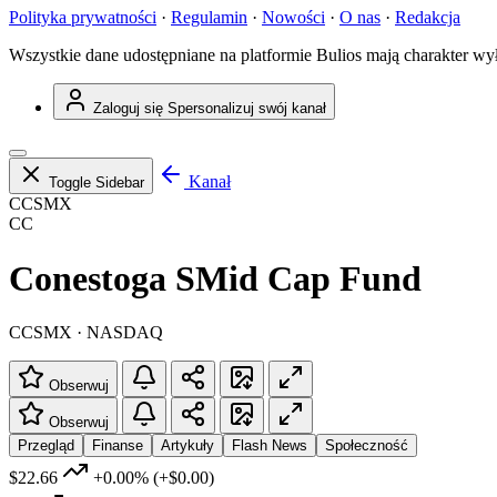
Polityka prywatności
·
Regulamin
·
Nowości
·
O nas
·
Redakcja
Wszystkie dane udostępniane na platformie Bulios mają charakter wy
Zaloguj się
Spersonalizuj swój kanał
Kanał
Toggle Sidebar
CCSMX
CC
Conestoga SMid Cap Fund
CCSMX · NASDAQ
Obserwuj
Obserwuj
Przegląd
Finanse
Artykuły
Flash News
Społeczność
$22.66
+0.00%
(+$0.00)