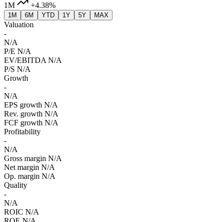
1M
+4.38%
1M
6M
YTD
1Y
5Y
MAX
Valuation
-
N/A
P/E
N/A
EV/EBITDA
N/A
P/S
N/A
Growth
-
N/A
EPS growth
N/A
Rev. growth
N/A
FCF growth
N/A
Profitability
-
N/A
Gross margin
N/A
Net margin
N/A
Op. margin
N/A
Quality
-
N/A
ROIC
N/A
ROE
N/A