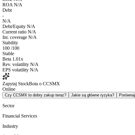
ROA
N/A
Debt
-
N/A
Debt/Equity
N/A
Current ratio
N/A
Int. coverage
N/A
Stability
100
/100
Stable
Beta
1.01x
Rev. volatility
N/A
EPS volatility
N/A
Zapytaj StockBota o CCSMX
Online
Czy CCSMX to dobry zakup teraz?
Jakie są główne ryzyka?
Porówna
Sector
Financial Services
Industry