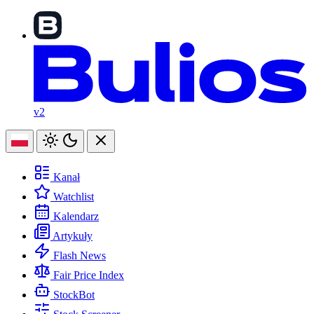
v2
Kanał
Watchlist
Kalendarz
Artykuły
Flash News
Fair Price Index
StockBot