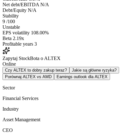
Net debt/EBITDA
N/A
Debt/Equity
N/A
Stability
9
/100
Unstable
EPS volatility
108.00%
Beta
2.19x
Profitable years
3
Zapytaj StockBota o ALTEX
Online
Czy ALTEX to dobry zakup teraz?
Jakie są główne ryzyka?
Porównaj ALTEX vs AMD
Earnings outlook dla ALTEX
Sector
Financial Services
Industry
Asset Management
CEO