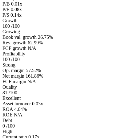
P/B
0.01x
P/E
0.08x
P/S
0.14x
Growth
100
/100
Growing
Book val. growth
26.75%
Rev. growth
62.99%
FCF growth
N/A
Profitability
100
/100
Strong
Op. margin
57.52%
Net margin
161.86%
FCF margin
N/A
Quality
81
/100
Excellent
Asset turnover
0.03x
ROA
4.64%
ROE
N/A
Debt
0
/100
High
Current ratio
0.17x