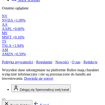
Stock Screener
Ostatnio oglądane
NV
NVDA
+1.09%
AA
AAPL
+0.60%
MS
MSFT
+0.16%
TS
TSLA
+1.94%
AM
AMZN
+0.59%
Polityka prywatności
·
Regulamin
·
Nowości
·
O nas
·
Redakcja
Wszystkie dane udostępniane na platformie Bulios mają charakter
wyłącznie informacyjny i nie są przeznaczone do handlu ani
inwestowania.
Dowiedz się więcej
Zaloguj się
Spersonalizuj swój kanał