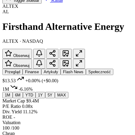
Kanał
Toggle Sidebar
ALTEX
AL
Firsthand Alternative Energy
ALTEX · NASDAQ
Obserwuj
Obserwuj
Przegląd
Finanse
Artykuły
Flash News
Społeczność
$13.53
+0.00%
(+$0.00)
1M
-6.16%
1M
6M
YTD
1Y
5Y
MAX
Market Cap
$9.4M
P/E Ratio
0.08x
Div. Yield
11.12%
ROE
-
Valuation
100
/100
Cheap