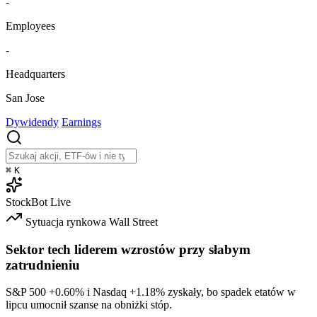
-
Employees
-
Headquarters
San Jose
Dywidendy
Earnings
⌘
K
StockBot
Live
Sytuacja rynkowa
Wall Street
Sektor tech liderem wzrostów przy słabym
zatrudnieniu
S&P 500
+0.60%
i Nasdaq
+1.18%
zyskały, bo spadek etatów w
lipcu umocnił szanse na obniżki stóp.